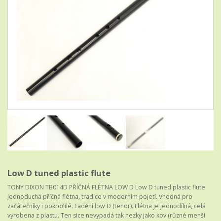
Low D tuned plastic flute
TONY DIXON TB014D PŘÍČNÁ FLÉTNA LOW D Low D tuned plastic flute
Jednoduchá příčná flétna, tradice v moderním pojetí. Vhodná pro
začátečníky i pokročilé. Ladění low D (tenor). Flétna je jednodílná, celá
vyrobena z plastu. Ten sice nevypadá tak hezky jako kov (různé menší