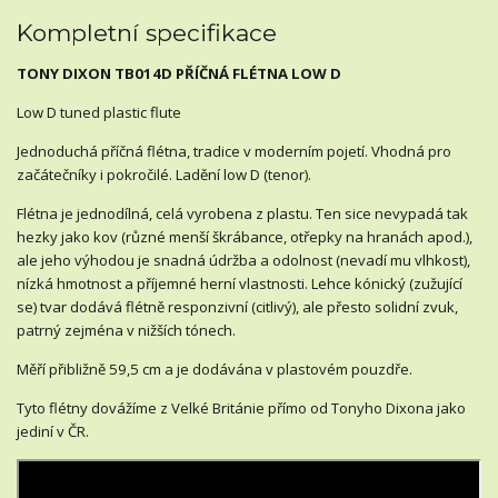
Kompletní specifikace
TONY DIXON TB014D PŘÍČNÁ FLÉTNA LOW D
Low D tuned plastic flute
Jednoduchá příčná flétna, tradice v moderním pojetí. Vhodná pro
začátečníky i pokročilé. Ladění low D (tenor).
Flétna je jednodílná, celá vyrobena z plastu. Ten sice nevypadá tak
hezky jako kov (různé menší škrábance, otřepky na hranách apod.),
ale jeho výhodou je snadná údržba a odolnost (nevadí mu vlhkost),
nízká hmotnost a příjemné herní vlastnosti. Lehce kónický (zužující
se) tvar dodává flétně responzivní (citlivý), ale přesto solidní zvuk,
patrný zejména v nižších tónech.
Měří přibližně 59,5 cm a je dodávána v plastovém pouzdře.
Tyto flétny dovážíme z Velké Británie přímo od Tonyho Dixona jako
jediní v ČR.