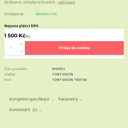
škrábance, otřepky na hranách...
celý popis
Dostupnost
skladem 2 ks
Nejsme plátci DPH
1 500 Kč
/
ks
Přidat do košíku
Číslo produktu:
WS0061
Značka:
TONY DIXON
Kod:
TONY DIXON TB014D
Kompletní specifikace
Parametry
Komentáře
0