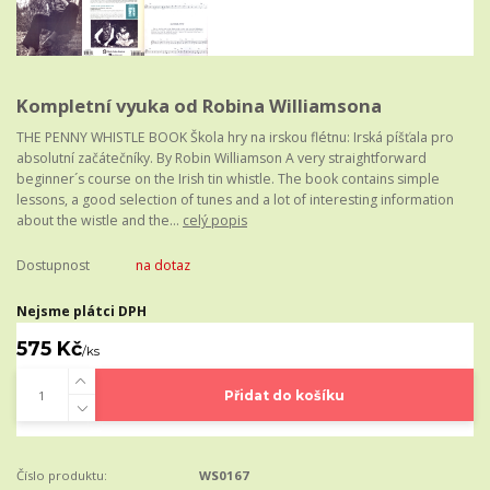
Kompletní vyuka od Robina Williamsona
THE PENNY WHISTLE BOOK Škola hry na irskou flétnu: Irská píšťala pro
absolutní začátečníky. By Robin Williamson A very straightforward
beginner´s course on the Irish tin whistle. The book contains simple
lessons, a good selection of tunes and a lot of interesting information
about the wistle and the...
celý popis
Dostupnost
na dotaz
Nejsme plátci DPH
575 Kč
/
ks
Přidat do košíku
Číslo produktu:
WS0167