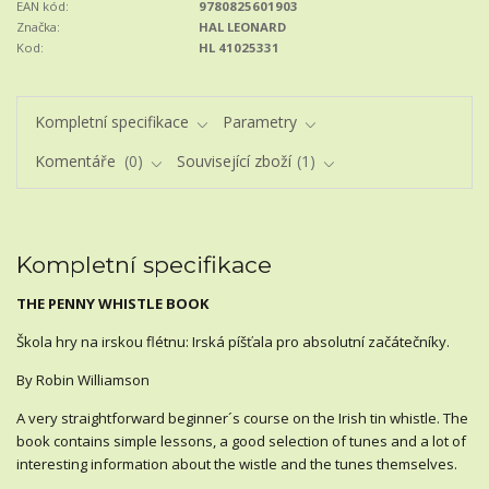
EAN kód:
9780825601903
Značka:
HAL LEONARD
Kod:
HL 41025331
Kompletní specifikace
Parametry
Komentáře
0
Související zboží
1
Kompletní specifikace
THE PENNY WHISTLE BOOK
Škola hry na irskou flétnu: Irská píšťala pro absolutní začátečníky.
By Robin Williamson
A very straightforward beginner´s course on the Irish tin whistle. The
book contains simple lessons, a good selection of tunes and a lot of
interesting information about the wistle and the tunes themselves.