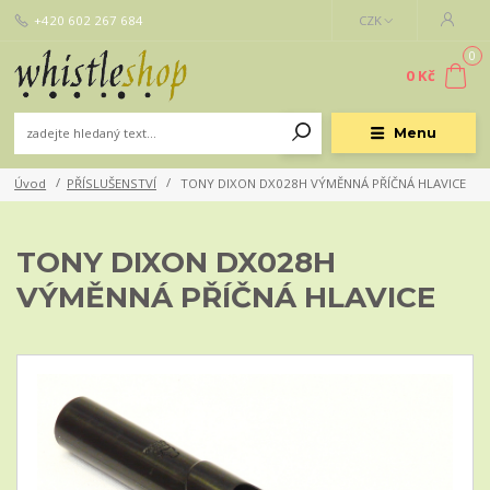
+420 602 267 684
CZK
0
0 Kč
Menu
Úvod
PŘÍSLUŠENSTVÍ
TONY DIXON DX028H VÝMĚNNÁ PŘÍČNÁ HLAVICE
TONY DIXON DX028H
VÝMĚNNÁ PŘÍČNÁ HLAVICE