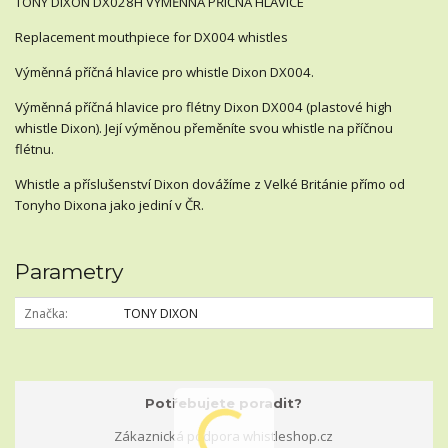
TONY DIXON DX028H VÝMĚNNÁ PŘÍČNÁ HLAVICE
Replacement mouthpiece for DX004 whistles
Výměnná příčná hlavice pro whistle Dixon DX004.
Výměnná příčná hlavice pro flétny Dixon DX004 (plastové high
whistle Dixon). Její výměnou přeměníte svou whistle na příčnou
flétnu.
Whistle a příslušenství Dixon dovážíme z Velké Británie přímo od
Tonyho Dixona jako jediní v ČR.
Parametry
Značka
TONY DIXON
Potřebujete poradit?
Zákaznická podpora whistleshop.cz