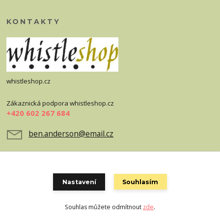
KONTAKTY
whistleshop.cz
Zákaznická podpora whistleshop.cz
+420 602 267 684
ben.anderson@email.cz
Nastavení
Souhlasím
Souhlas můžete odmítnout
zde
.
Vytvořeno na
Eshop-rychle.cz