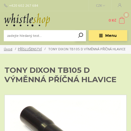
+420 602 267 684
CZK
0
0 Kč
Menu
Úvod
PŘÍSLUŠENSTVÍ
TONY DIXON TB105 D VÝMĚNNÁ PŘÍČNÁ HLAVICE
TONY DIXON TB105 D
VÝMĚNNÁ PŘÍČNÁ HLAVICE