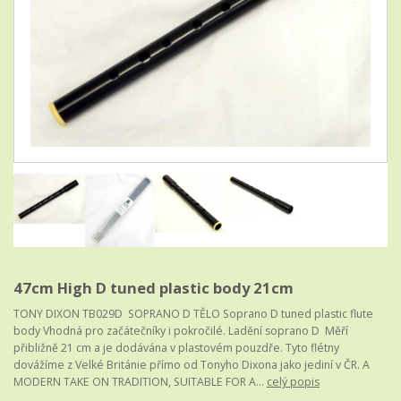
47cm High D tuned plastic body 21cm
TONY DIXON TB029D SOPRANO D TĚLO Soprano D tuned plastic flute
body Vhodná pro začátečníky i pokročilé. Ladění soprano D Měří
přibližně 21 cm a je dodávána v plastovém pouzdře. Tyto flétny
dovážíme z Velké Británie přímo od Tonyho Dixona jako jediní v ČR. A
MODERN TAKE ON TRADITION, SUITABLE FOR A...
celý popis