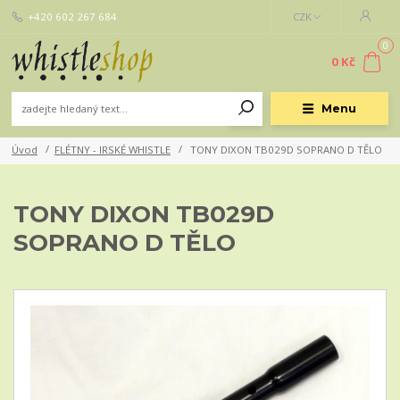
+420 602 267 684
CZK
0
0 Kč
Menu
Úvod
FLÉTNY - IRSKÉ WHISTLE
TONY DIXON TB029D SOPRANO D TĚLO
TONY DIXON TB029D
SOPRANO D TĚLO