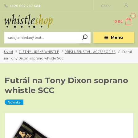
+420 602 267 684
CZK
0
0 Kč
Menu
Úvod
FLÉTNY - IRSKÉ WHISTLE
PŘISLUŠENSTVÍ - ACCESSORIES
Futrál
na Tony Dixon soprano whistle SCC
Futrál na Tony Dixon soprano
whistle SCC
Novinka