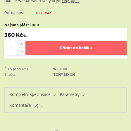
Flute or Whistle wherever you go.
celý popis
Dostupnost
na dotaz
Nejsme plátci DPH
360 Kč
/
ks
Přidat do košíku
Číslo produktu:
WS0308
Značka:
TONY DIXON
Kompletní specifikace
Parametry
Komentáře
0