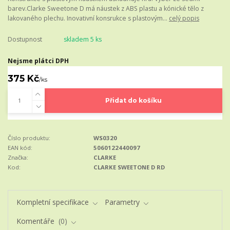
barev.Clarke Sweetone D má náustek z ABS plastu a kónické tělo z
lakovaného plechu. Inovativní konsrukce s plastovým...
celý popis
Dostupnost
skladem 5 ks
Nejsme plátci DPH
375 Kč
/
ks
Přidat do košíku
Číslo produktu:
WS0320
EAN kód:
5060122440097
Značka:
CLARKE
Kod:
CLARKE SWEETONE D RD
Kompletní specifikace
Parametry
Komentáře
0