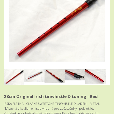
28cm Original Irish tinwhistle D tuning - Red
IRSKÁ FLETNA - CLARKE SWEETONE TINWHISTLE D LADĚNÍ - METAL
´TALevná a kvalitní whistle vhodná pro začátečníky i pokročilé.
Konstrukce s plastovým náustkem usnadňuje hru. Výběr ze sedmi