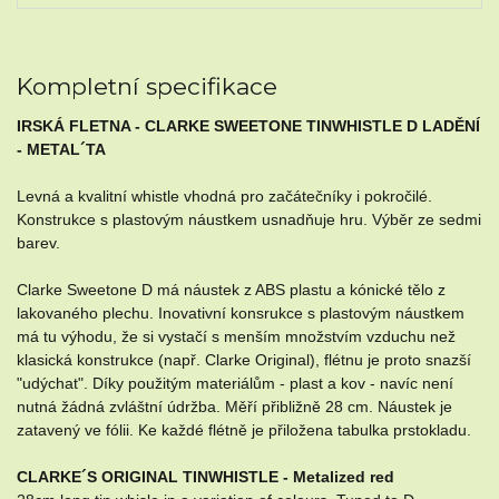
Kompletní specifikace
IRSKÁ FLETNA - CLARKE SWEETONE TINWHISTLE D LADĚNÍ
- METAL´TA
Levná a kvalitní whistle vhodná pro začátečníky i pokročilé.
Konstrukce s plastovým náustkem usnadňuje hru. Výběr ze sedmi
barev.
Clarke Sweetone D má náustek z ABS plastu a kónické tělo z
lakovaného plechu. Inovativní konsrukce s plastovým náustkem
má tu výhodu, že si vystačí s menším množstvím vzduchu než
klasická konstrukce (např. Clarke Original), flétnu je proto snazší
"udýchat". Díky použitým materiálům - plast a kov - navíc není
nutná žádná zvláštní údržba. Měří přibližně 28 cm. Náustek je
zatavený ve fólii. Ke každé flétně je přiložena tabulka prstokladu.
CLARKE´S ORIGINAL TINWHISTLE - Metalized red