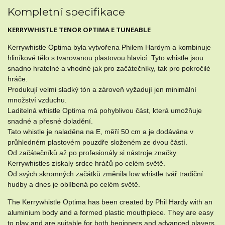
Kompletní specifikace
KERRYWHISTLE TENOR OPTIMA E TUNEABLE
Kerrywhistle Optima byla vytvořena Philem Hardym a kombinuje
hliníkové tělo s tvarovanou plastovou hlavicí. Tyto whistle jsou
snadno hratelné a vhodné jak pro začátečníky, tak pro pokročilé
hráče.
Produkují velmi sladký tón a zároveň vyžadují jen minimální
množství vzduchu.
Laditelná whistle Optima má pohyblivou část, která umožňuje
snadné a přesné doladění.
Tato whistle je naladěna na E, měří 50 cm a je dodávána v
průhledném plastovém pouzdře složeném ze dvou částí.
Od začátečníků až po profesionály si nástroje značky
Kerrywhistles získaly srdce hráčů po celém světě.
Od svých skromných začátků změnila low whistle tvář tradiční
hudby a dnes je oblíbená po celém světě.
The Kerrywhistle Optima has been created by Phil Hardy with an
aluminium body and a formed plastic mouthpiece. They are easy
to play and are suitable for both beginners and advanced players.