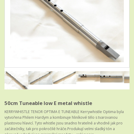
50cm Tuneable low E metal whistle
KERRYWHISTLE TENOR OPTIMA E TUNEABLE Kerrywhistle Optima byla
vytvořena Philem Hardym a kombinuje hliníkové tělo s tvarovanou
plastovou hlavicí. Tyto whistle jsou snadno hratelné a vhodné jak pro
začátečníky, tak pro pokročilé hráče.Produkují velmi sladký tón a