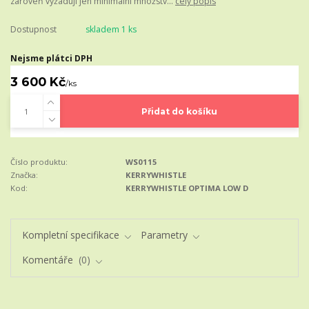
zároveň vyžadují jen minimální množstv...
celý popis
Dostupnost
skladem 1 ks
Nejsme plátci DPH
3 600 Kč
/
ks
Přidat do košíku
Číslo produktu:
WS0115
Značka:
KERRYWHISTLE
Kod:
KERRYWHISTLE OPTIMA LOW D
Kompletní specifikace
Parametry
Komentáře
0