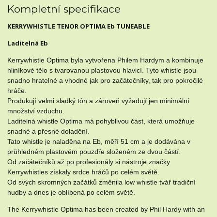
Kompletní specifikace
KERRYWHISTLE TENOR OPTIMA Eb TUNEABLE
Laditelná Eb
Kerrywhistle Optima byla vytvořena Philem Hardym a kombinuje
hliníkové tělo s tvarovanou plastovou hlavicí. Tyto whistle jsou
snadno hratelné a vhodné jak pro začátečníky, tak pro pokročilé
hráče.
Produkují velmi sladký tón a zároveň vyžadují jen minimální
množství vzduchu.
Laditelná whistle Optima má pohyblivou část, která umožňuje
snadné a přesné doladění.
Tato whistle je naladěna na Eb, měří 51 cm a je dodávána v
průhledném plastovém pouzdře složeném ze dvou částí.
Od začátečníků až po profesionály si nástroje značky
Kerrywhistles získaly srdce hráčů po celém světě.
Od svých skromných začátků změnila low whistle tvář tradiční
hudby a dnes je oblíbená po celém světě.
The Kerrywhistle Optima has been created by Phil Hardy with an