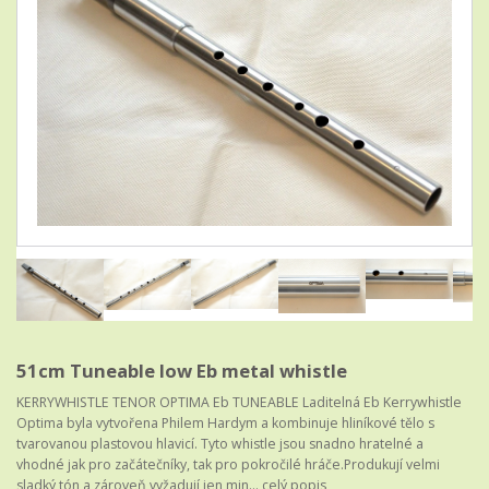
51cm Tuneable low Eb metal whistle
KERRYWHISTLE TENOR OPTIMA Eb TUNEABLE Laditelná Eb Kerrywhistle
Optima byla vytvořena Philem Hardym a kombinuje hliníkové tělo s
tvarovanou plastovou hlavicí. Tyto whistle jsou snadno hratelné a
vhodné jak pro začátečníky, tak pro pokročilé hráče.Produkují velmi
sladký tón a zároveň vyžadují jen min...
celý popis