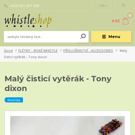
+420 602 267 684
CZK
0
0 Kč
Menu
Úvod
FLÉTNY - IRSKÉ WHISTLE
PŘISLUŠENSTVÍ - ACCESSORIES
Malý
čisticí vytěrák - Tony dixon
Malý čisticí vytěrák - Tony
dixon
Novinka