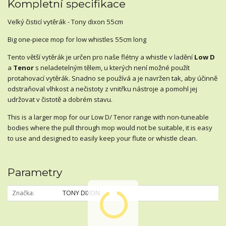
Kompletní specifikace
Velký čisticí vytěrák - Tony dixon 55cm
Big one-piece mop for low whistles 55cm long
Tento větší vytěrák je určen pro naše flétny a whistle v ladění
Low D
a
Tenor
s neladetelným tělem, u kterých není možné použít
protahovací vytěrák. Snadno se používá a je navržen tak, aby účinně
odstraňoval vlhkost a nečistoty z vnitřku nástroje a pomohl jej
udržovat v čistotě a dobrém stavu.
This is a larger mop for our Low D/ Tenor range with non-tuneable
bodies where the pull through mop would not be suitable, it is easy
to use and designed to easily keep your flute or whistle clean.
Parametry
Značka
TONY DIXON