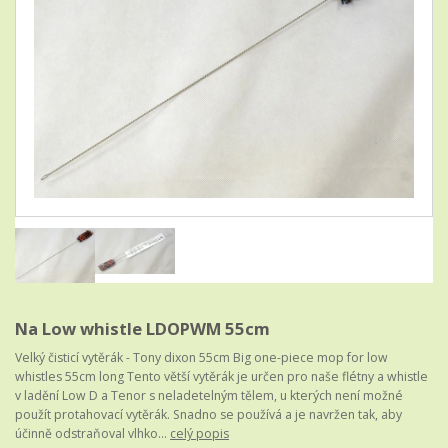
Na Low whistle LDOPWM 55cm
Velký čisticí vytěrák - Tony dixon 55cm Big one-piece mop for low
whistles 55cm long Tento větší vytěrák je určen pro naše flétny a whistle
v ladění Low D a Tenor s neladetelným tělem, u kterých není možné
použít protahovací vytěrák. Snadno se používá a je navržen tak, aby
účinně odstraňoval vlhko...
celý popis