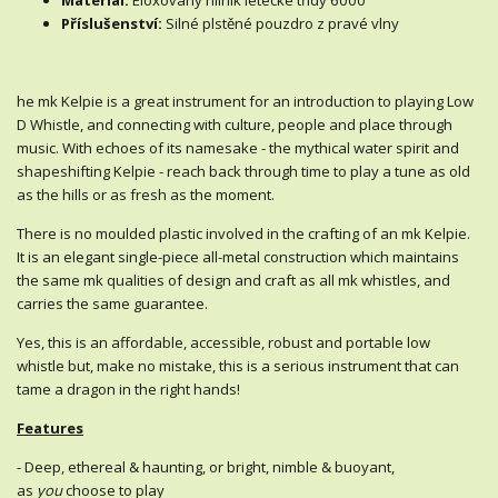
Materiál:
Eloxovaný hliník letecké třídy 6000
Příslušenství:
Silné plstěné pouzdro z pravé vlny
he mk Kelpie is a great instrument for an introduction to playing Low
D Whistle, and connecting with culture, people and place through
music. With echoes of its namesake - the mythical water spirit and
shapeshifting Kelpie - reach back through time to play a tune as old
as the hills or as fresh as the moment.
There is no moulded plastic involved in the crafting of an mk Kelpie.
It is an elegant single-piece all-metal construction which maintains
the same mk qualities of design and craft as all mk whistles, and
carries the same guarantee.
Yes, this is an affordable, accessible, robust and portable low
whistle but, make no mistake, this is a serious instrument that can
tame a dragon in the right hands!
Features
- Deep, ethereal & haunting, or bright, nimble & buoyant,
as
you
choose to play