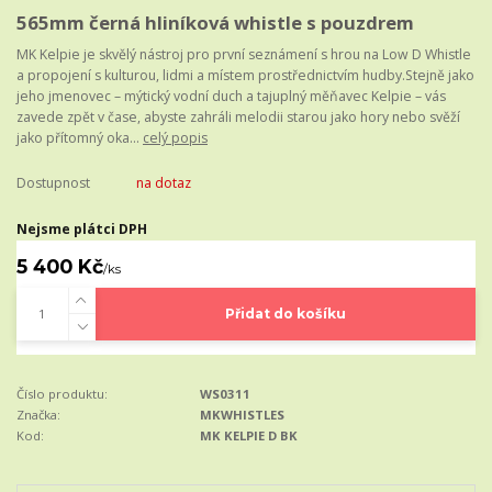
565mm černá hliníková whistle s pouzdrem
MK Kelpie je skvělý nástroj pro první seznámení s hrou na Low D Whistle
a propojení s kulturou, lidmi a místem prostřednictvím hudby.Stejně jako
jeho jmenovec – mýtický vodní duch a tajuplný měňavec Kelpie – vás
zavede zpět v čase, abyste zahráli melodii starou jako hory nebo svěží
jako přítomný oka...
celý popis
Dostupnost
na dotaz
Nejsme plátci DPH
5 400 Kč
/
ks
Přidat do košíku
Číslo produktu:
WS0311
Značka:
MKWHISTLES
Kod:
MK KELPIE D BK