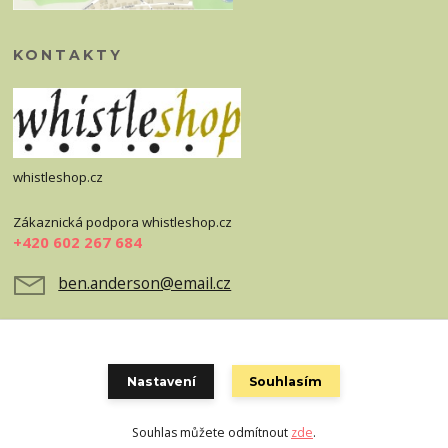
KONTAKTY
whistleshop.cz
Zákaznická podpora whistleshop.cz
+420 602 267 684
ben.anderson@email.cz
Nastavení
Souhlasím
Souhlas můžete odmítnout
zde
.
Vytvořeno na
Eshop-rychle.cz