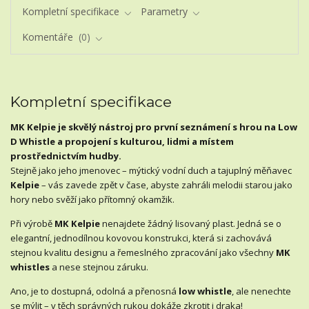
Kompletní specifikace
Parametry
Komentáře
0
Kompletní specifikace
MK Kelpie je skvělý nástroj pro první seznámení s hrou na Low
D Whistle a propojení s kulturou, lidmi a místem
prostřednictvím hudby.
Stejně jako jeho jmenovec – mýtický vodní duch a tajuplný měňavec
Kelpie
– vás zavede zpět v čase, abyste zahráli melodii starou jako
hory nebo svěží jako přítomný okamžik.
Při výrobě
MK Kelpie
nenajdete žádný lisovaný plast. Jedná se o
elegantní, jednodílnou kovovou konstrukci, která si zachovává
stejnou kvalitu designu a řemeslného zpracování jako všechny
MK
whistles
a nese stejnou záruku.
Ano, je to dostupná, odolná a přenosná
low whistle
, ale nenechte
se mýlit – v těch správných rukou dokáže zkrotit i draka!