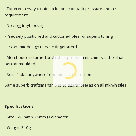
- Tapered airway creates a balance of back pressure and air
requirement
- No clogging/blocking
- Precisely positioned and cut tone-holes for superb tuning
- Ergonomic design to ease fingerstretch
- Mouthpiece is turned and cut on precision machines rather than
bent or moulded
- Solid "take anywhere" one-piece construction
Same superb craftsmanship (and guarantee) as on all mk whistles.
Specifications
- Size: 565mm x 25mm
Ø
diameter
- Weight: 210g