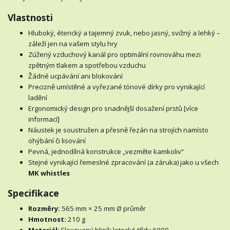
Vlastnosti
Hluboký, éterický a tajemný zvuk, nebo jasný, svižný a lehký –
záleží jen na vašem stylu hry
Zúžený vzduchový kanál pro optimální rovnováhu mezi
zpětným tlakem a spotřebou vzduchu
Žádné ucpávání ani blokování
Precizně umístěné a vyřezané tónové dírky pro vynikající
ladění
Ergonomický design pro snadnější dosažení prstů [více
informací]
Náustek je soustružen a přesně řezán na strojích namísto
ohýbání či lisování
Pevná, jednodílná konstrukce „vezměte kamkoliv“
Stejné vynikající řemeslné zpracování (a záruka) jako u všech
MK whistles
Specifikace
Rozměry:
565 mm × 25 mm Ø průměr
Hmotnost:
210 g