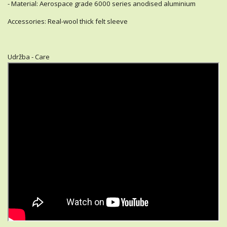
- Material: Aerospace grade 6000 series anodised aluminium
Accessories: Real-wool thick felt sleeve
Udržba - Care