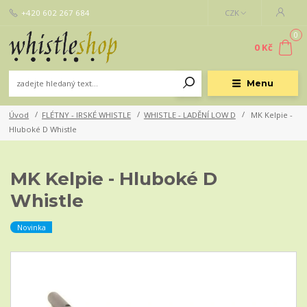
+420 602 267 684
CZK
0
0 Kč
Menu
Úvod
FLÉTNY - IRSKÉ WHISTLE
WHISTLE - LADĚNÍ LOW D
MK Kelpie -
Hluboké D Whistle
MK Kelpie - Hluboké D
Whistle
Novinka