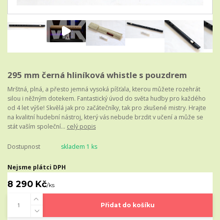
295 mm černá hliníková whistle s pouzdrem
Mrštná, plná, a přesto jemná vysoká píšťala, kterou můžete rozehrát
silou i něžným dotekem. Fantastický úvod do světa hudby pro každého
od 4 let výše! Skvělá jak pro začátečníky, tak pro zkušené mistry. Hrajte
na kvalitní hudební nástroj, který vás nebude brzdit v učení a může se
stát vaším společní...
celý popis
Dostupnost
skladem 1 ks
Nejsme plátci DPH
8 290 Kč
/
ks
Přidat do košíku