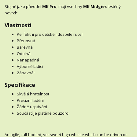
Stejně jako původní
MK Pro
, mají všechny
MK Midgies
leštěný
povrch!
Vlastnosti
Perfektní pro dětské i dospělé ruce!
Přenosná
Barevná
Odolná
Nenápadná
Výborně ladící
Zábavná!
Specifikace
Skvělá hratelnost
Precizní ladění
Žádné ucpávání
Součástí je plstěné pouzdro
An agile, full-bodied, yet sweet high whistle which can be driven or