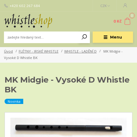
+420 602 267 684
CZK
0
0 Kč
Menu
Úvod
FLÉTNY - IRSKÉ WHISTLE
WHISTLE - LADĚNÍ D
MK Midgie -
Vysoké D Whistle BK
MK Midgie - Vysoké D Whistle
BK
Novinka