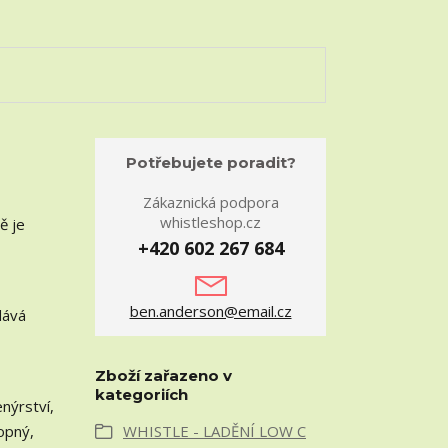
Potřebujete poradit?
Zákaznická podpora
whistleshop.cz
ě je
+420 602 267 684
ben.anderson@email.cz
dává
Zboží zařazeno v
kategoriích
nýrství,
opný,
WHISTLE - LADĚNÍ LOW C