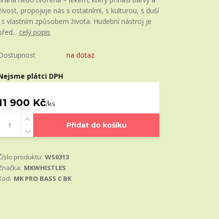
živost, propojuje nás s ostatními, s kulturou, s duší
i s vlastním způsobem života. Hudební nástroj je
před...
celý popis
Dostupnost
na dotaz
Nejsme plátci DPH
11 900 Kč
/
ks
Přidat do košíku
Číslo produktu:
WS0313
Značka:
MKWHISTLES
Kod:
MK PRO BASS C BK