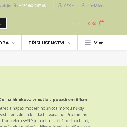
volejte.
+420 602 267 684
CZK
Přihlášení
0
ks
za
0 Kč
t
UDBA
PŘÍSLUŠENSTVÍ
Více
Cerná hliníková whistle s pouzdrem 64cm
Stres a napětí moderního života mohou někdy
vést k prázdné a bezduché existenci. Pro mnoho
lidí po celém světě je hudba – ať už poslouchaná,
hraná nebo tvořená – lékem, který přináší barvy a