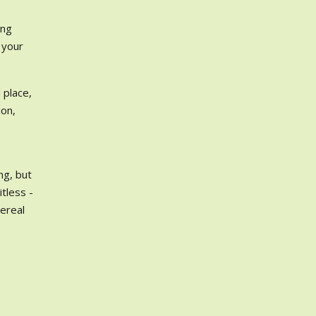
ing
 your
 place,
ion,
ng, but
itless -
hereal