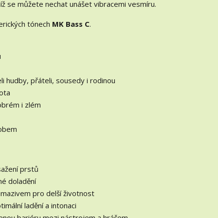
níž se můžete nechat unášet vibracemi vesmíru.
terických tónech
MK Bass C
.
u
li hudby, přáteli, sousedy i rodinou
vota
dobrém i zlém
sobem
sažení prstů
né doladění
t mazivem pro delší životnost
imální ladění a intonaci
vřenou bariéru mezi nástrojem a hráčem