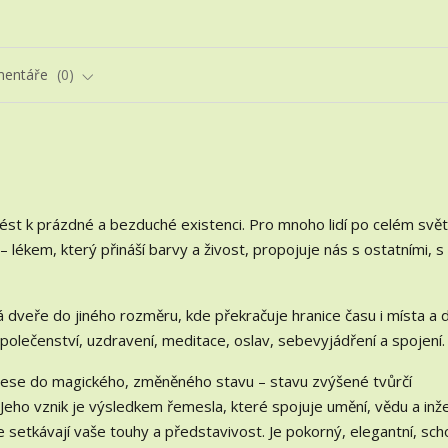
entáře
0
st k prázdné a bezduché existenci. Pro mnoho lidí po celém svět
 lékem, který přináší barvy a živost, propojuje nás s ostatními, s
á dveře do jiného rozměru, kde překračuje hranice času i místa a 
polečenství, uzdravení, meditace, oslav, sebevyjádření a spojení.
enese do magického, změněného stavu – stavu zvýšené tvůrčí
Jeho vznik je výsledkem řemesla, které spojuje umění, vědu a inže
 setkávají vaše touhy a představivost. Je pokorný, elegantní, sch