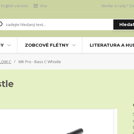
English version
Více
Nevíte si rady? Za
Hleda
NY
ZOBCOVÉ FLÉTNY
LITERATURA A H
 LOW C
MK Pro - Bass C Whistle
tle