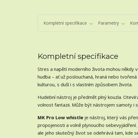
Kompletní specifikace
Parametry
Kom
Kompletní specifikace
Stres a napětí moderního života mohou někdy vé
hudba – ať už poslouchaná, hraná nebo tvořená –
kulturou, s duší i s vlastním způsobem života.
Hudební nástroj je předmět plný kouzla. Otevír
volnost fantazii. Může být nástrojem samoty i s
MK Pro Low whistle
je nástroj, který vás př
propojenosti a volně plynoucího sebevyjádření. 
ale jeho skutečný život se odehrává tam, kde se