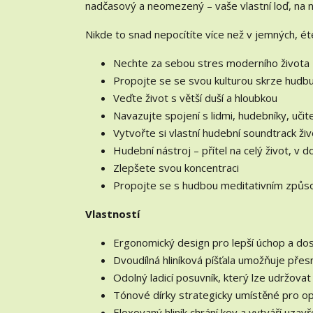
nadčasový a neomezený – vaše vlastní loď, na 
Nikde to snad nepocítíte více než v jemných, é
Nechte za sebou stres moderního života
Propojte se se svou kulturou skrze hudb
Veďte život s větší duší a hloubkou
Navazujte spojení s lidmi, hudebníky, učite
Vytvořte si vlastní hudební soundtrack ži
Hudební nástroj – přítel na celý život, v 
Zlepšete svou koncentraci
Propojte se s hudbou meditativním způ
Vlastností
Ergonomický design pro lepší úchop a do
Dvoudílná hliníková píšťala umožňuje přes
Odolný ladicí posuvník, který lze udržova
Tónové dírky strategicky umístěné pro opt
Eloxovaný hliník chrání kov a vytváří uza