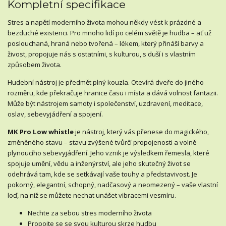
Kompletní specifikace
Stres a napětí moderního života mohou někdy vést k prázdné a
bezduché existenci. Pro mnoho lidí po celém světě je hudba – ať už
poslouchaná, hraná nebo tvořená – lékem, který přináší barvy a
živost, propojuje nás s ostatními, s kulturou, s duší i s vlastním
způsobem života.
Hudební nástroj je předmět plný kouzla. Otevírá dveře do jiného
rozměru, kde překračuje hranice času i místa a dává volnost fantazii.
Může být nástrojem samoty i společenství, uzdravení, meditace,
oslav, sebevyjádření a spojení.
MK Pro Low whistle
je nástroj, který vás přenese do magického,
změněného stavu – stavu zvýšené tvůrčí propojenosti a volně
plynoucího sebevyjádření. Jeho vznik je výsledkem řemesla, které
spojuje umění, vědu a inženýrství, ale jeho skutečný život se
odehrává tam, kde se setkávají vaše touhy a představivost. Je
pokorný, elegantní, schopný, nadčasový a neomezený – vaše vlastní
loď, na níž se můžete nechat unášet vibracemi vesmíru.
Nechte za sebou stres moderního života
Propojte se se svou kulturou skrze hudbu