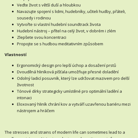
Veďte život s větší duší a hloubkou
Navazujte spojení s lidmi, hudebníky, učiteli hudby, přáteli,
sousedy i rodinou
Vytvořte si vlastní hudební soundtrack života
Hudební nástroj – přítel na celý život, v dobrém i zlém
Zlepšete svou koncentraci
Propojte se s hudbou meditativním způsobem
Vlastností
Ergonomický design pro lepší úchop a dosažení prstů
Dvoudílná hliníková píšťala umožňuje přesné doladění
Odolný ladicí posuvník, který lze udržovat mazivem pro delší
životnost
Tónové dírky strategicky umístěné pro optimální ladění a
intonaci
Eloxovaný hliník chrání kov a vytváří uzavřenou bariéru mezi
nástrojem a hráčem
The stresses and strains of modern life can sometimes lead to a