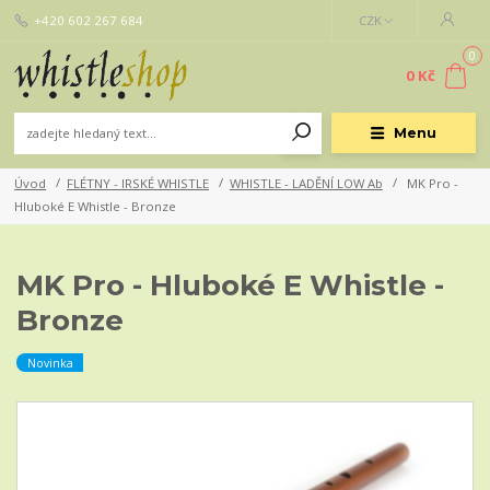
+420 602 267 684
CZK
0
0 Kč
Menu
Úvod
FLÉTNY - IRSKÉ WHISTLE
WHISTLE - LADĚNÍ LOW Ab
MK Pro -
Hluboké E Whistle - Bronze
MK Pro - Hluboké E Whistle -
Bronze
Novinka