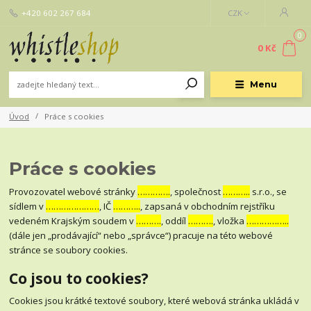
+420 602 267 684
CZK
0
0 Kč
Menu
Úvod
Práce s cookies
Práce s cookies
Provozovatel webové stránky
………….
, společnost
………..
s.r.o., se
sídlem v
…………………
, IČ
………..
, zapsaná v obchodním rejstříku
vedeném Krajským soudem v
……….
, oddíl
……….
, vložka
……………..
(dále jen „prodávající“ nebo „správce“) pracuje na této webové
stránce se soubory cookies.
Co jsou to cookies?
Cookies jsou krátké textové soubory, které webová stránka ukládá v