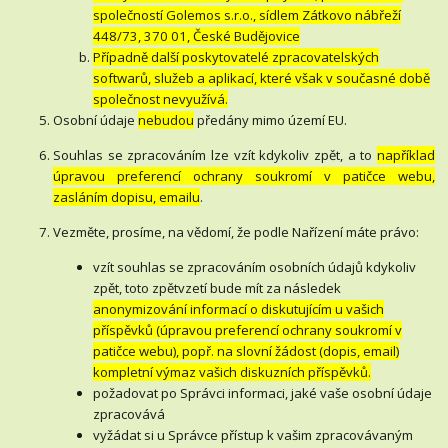
společností Golemos s.r.o., sídlem Zátkovo nábřeží
448/73, 370 01, České Budějovice
Případně další poskytovatelé zpracovatelských
softwarů, služeb a aplikací, které však v současné době
společnost nevyužívá.
Osobní údaje
nebudou
předány mimo území EU.
Souhlas se zpracováním lze vzít kdykoliv zpět, a to
například
úpravou preferencí ochrany soukromí v patičce webu,
zasláním dopisu, emailu
.
Vezměte, prosíme, na vědomí, že podle Nařízení máte právo:
vzít souhlas se zpracováním osobních údajů kdykoliv
zpět, toto zpětvzetí bude mít za následek
anonymizování informací o diskutujícím u vašich
příspěvků (úpravou preferencí ochrany soukromí v
patičce webu), popř. na slovní žádost (dopis, email)
kompletní výmaz vašich diskuzních příspěvků.
požadovat po Správci informaci, jaké vaše osobní údaje
zpracovává
vyžádat si u Správce přístup k vašim zpracovávaným