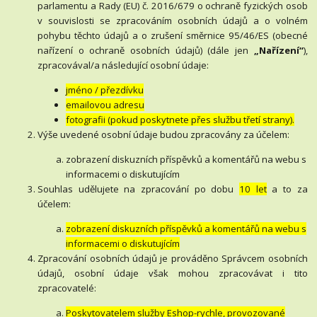
parlamentu a Rady (EU) č. 2016/679 o ochraně fyzických osob
v souvislosti se zpracováním osobních údajů a o volném
pohybu těchto údajů a o zrušení směrnice 95/46/ES (obecné
nařízení o ochraně osobních údajů) (dále jen
„Nařízení“
),
zpracovával/a následující osobní údaje:
jméno / přezdívku
emailovou adresu
fotografii (pokud poskytnete přes službu třetí strany).
Výše uvedené osobní údaje budou zpracovány za účelem:
zobrazení diskuzních příspěvků a komentářů na webu s
informacemi o diskutujícím
Souhlas udělujete na zpracování po dobu
10 let
a to za
účelem:
zobrazení diskuzních příspěvků a komentářů na webu s
informacemi o diskutujícím
Zpracování osobních údajů je prováděno Správcem osobních
údajů, osobní údaje však mohou zpracovávat i tito
zpracovatelé:
Poskytovatelem služby Eshop-rychle, provozované