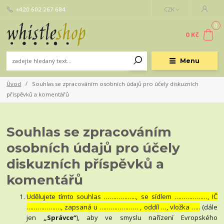
+420 602 267 684
CZK
0
0 Kč
Menu
Úvod
Souhlas se zpracováním osobních údajů pro účely diskuzních
příspěvků a komentářů
Souhlas se zpracováním
osobních údajů pro účely
diskuzních příspěvků a
komentářů
Udělujete tímto souhlas ……………..., se sídlem ………………, IČ
………………., zapsaná u ………………… , oddíl …, vložka …..
(dále
jen
„Správce“
), aby ve smyslu nařízení Evropského