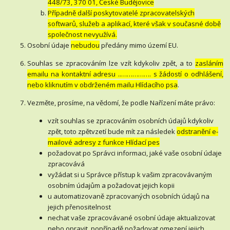
448/73, 370 01, České Budějovice
Případně další poskytovatelé zpracovatelských
softwarů, služeb a aplikací, které však v současné době
společnost nevyužívá.
Osobní údaje
nebudou
předány mimo území EU.
Souhlas se zpracováním lze vzít kdykoliv zpět, a to
zasláním
emailu na kontaktní adresu ..……………. s žádostí o odhlášení,
nebo kliknutím v obdrženém mailu Hlídacího psa
.
Vezměte, prosíme, na vědomí, že podle Nařízení máte právo:
vzít souhlas se zpracováním osobních údajů kdykoliv
zpět, toto zpětvzetí bude mít za následek
odstranění e-
mailové adresy z funkce Hlídací pes
požadovat po Správci informaci, jaké vaše osobní údaje
zpracovává
vyžádat si u Správce přístup k vašim zpracovávaným
osobním údajům a požadovat jejich kopii
u automatizovaně zpracovaných osobních údajů na
jejich přenositelnost
nechat vaše zpracovávané osobní údaje aktualizovat
nebo opravit, popřípadě požadovat omezení jejich