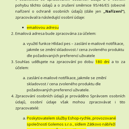
pohybu těchto údajů a o zrušení směrnice 95/46/ES (obecné
nařízení o ochraně osobních údajů) (dále jen
„Nařízení“
),
zpracovával/a následující osobní údaje:
emailovou adresu
Emailová adresa bude zpracována za účelem:
využití funkce Hlídací pes – zaslání e-mailové notifikace,
jakmile se změní skladovost / cena zvoleného produktu
dle požadovaných preferencí uživatele
Souhlas udělujete na zpracování po dobu
180 dní
a to za
účelem:
zaslání e-mailové notifikace, jakmile se změní
skladovost / cena zvoleného produktu dle
požadovaných preferencí uživatele.
Zpracování osobních údajů je prováděno Správcem osobních
údajů, osobní údaje však mohou zpracovávat i tito
zpracovatelé:
Poskytovatelem služby Eshop-rychle, provozované
společností Golemos s.r.o., sídlem Zátkovo nábřeží