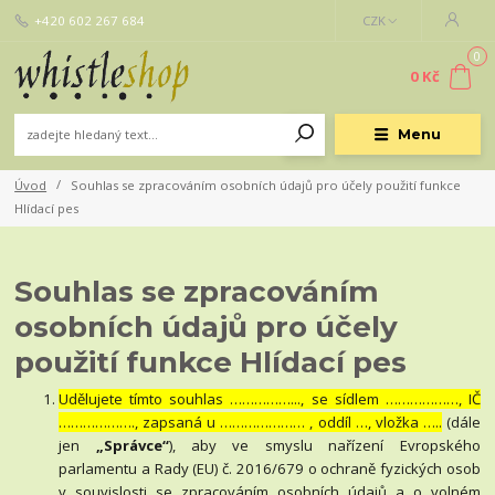
+420 602 267 684
CZK
0
0 Kč
Menu
Úvod
Souhlas se zpracováním osobních údajů pro účely použití funkce
Hlídací pes
Souhlas se zpracováním
osobních údajů pro účely
použití funkce Hlídací pes
Udělujete tímto souhlas ……………..., se sídlem ………………, IČ
………………., zapsaná u ………………… , oddíl …, vložka …..
(dále
jen
„Správce“
), aby ve smyslu nařízení Evropského
parlamentu a Rady (EU) č. 2016/679 o ochraně fyzických osob
v souvislosti se zpracováním osobních údajů a o volném