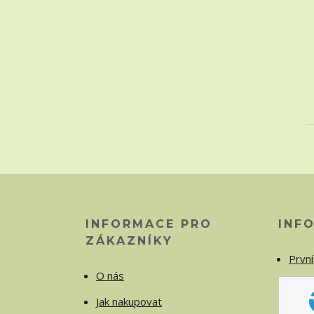
INFORMACE PRO
INF
ZÁKAZNÍKY
První
O nás
Jak nakupovat