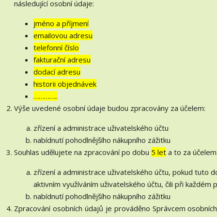
následující osobní údaje:
jméno a příjmení
emailovou adresu
telefonní číslo
fakturační adresu
dodací adresu
historii objednávek
…………..
Výše uvedené osobní údaje budou zpracovány za účelem:
zřízení a administrace uživatelského účtu
nabídnutí pohodlnějšího nákupního zážitku
Souhlas udělujete na zpracování po dobu
5 let
a to za účelem
zřízení a administrace uživatelského účtu, pokud tuto 
aktivním využíváním uživatelského účtu, čili při každém 
nabídnutí pohodlnějšího nákupního zážitku
Zpracování osobních údajů je prováděno Správcem osobních