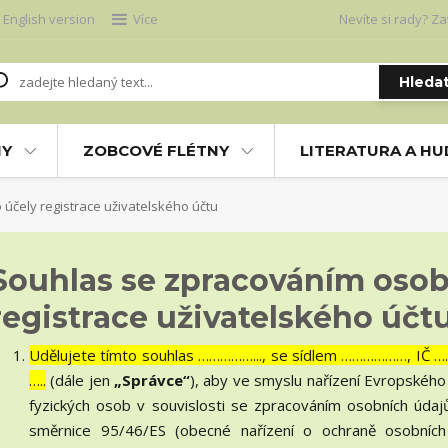
English version
Více
Nevíte si rady? Za
Hleda
NY
ZOBCOVÉ FLÉTNY
LITERATURA A H
účely registrace uživatelského účtu
Souhlas se zpracováním osob
registrace uživatelského účt
Udělujete tímto souhlas ……………..., se sídlem ………………, IČ 
…..
(dále jen
„Správce“
), aby ve smyslu nařízení Evropskéh
fyzických osob v souvislosti se zpracováním osobních úda
směrnice 95/46/ES (obecné nařízení o ochraně osobních