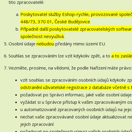
tito zpracovatelé:
Poskytovatel služby Eshop-rychle, provozované společn
448/73, 370 01, České Budějovice
Případně další poskytovatelé zpracovatelských softwarů
společnost nevyužívá.
Osobní údaje
nebudou
předány mimo území EU.
Souhlas se zpracováním lze vzít kdykoliv zpět, a to
a to zaslá
Vezměte, prosíme, na vědomí, že podle Nařízení máte právo:
vzít souhlas se zpracováním osobních údajů kdykoliv zp
odstranění uživatelské registrace z databáze včetně s
požadovat po Správci informaci, jaké vaše osobní údaj
vyžádat si u Správce přístup k vašim zpracovávaným os
u automatizovaně zpracovaných osobních údajů na jejic
nechat vaše zpracovávané osobní údaje aktualizovat n
jejich zpracování
požadovat po společnosti výmaz vašich osobních údajů,