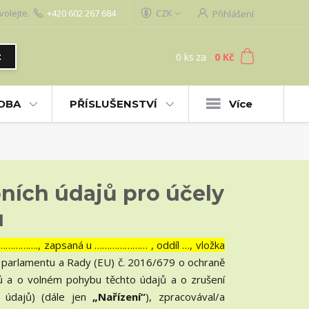
volejte.
+420 602 267 684
CZK
Přihlášení
0
ks
za
0 Kč
t
UDBA
PŘÍSLUŠENSTVÍ
Více
ních údajů pro účely
u
………………., zapsaná u ………………… , oddíl …, vložka
o parlamentu a Rady (EU) č. 2016/679 o ochraně
jů a o volném pohybu těchto údajů a o zrušení
 údajů) (dále jen
„Nařízení“
), zpracovával/a