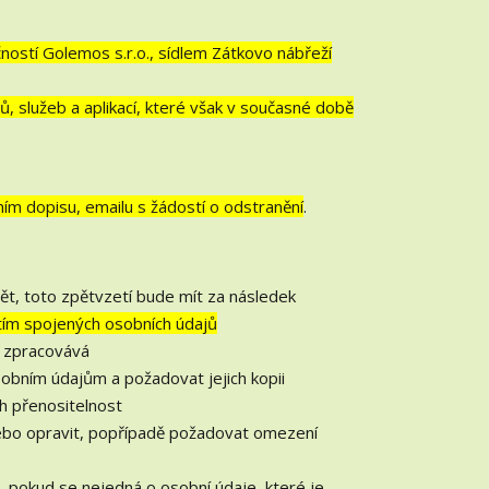
ostí Golemos s.r.o., sídlem Zátkovo nábřeží
, služeb a aplikací, které však v současné době
ním dopisu, emailu s žádostí o odstranění
.
ět, toto zpětvzetí bude mít za následek
 tím spojených osobních údajů
e zpracovává
obním údajům a požadovat jejich kopii
h přenositelnost
ebo opravit, popřípadě požadovat omezení
 pokud se nejedná o osobní údaje, které je