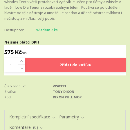
whistles Tento větší protahovací vytěrák je určen pro flétny a whistle v
ladění Low D a Tenor s rozebíratelným tělem. Používá se po oddělení
hlavice od těla nástroje a umožňuje snadno a účinně odstranit vlhkost i
nečistoty z vnitřku...
celý popis
Dostupnost
skladem 2 ks
Nejsme plátci DPH
575 Kč
/
ks
Přidat do košíku
Číslo produktu:
WS0323
Značka:
TONY DIXON
Kod:
DIXON PULL MOP
Kompletní specifikace
Parametry
Komentáře
0