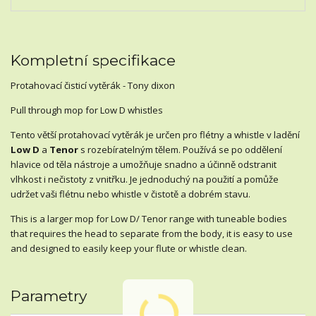
Kompletní specifikace
Protahovací čisticí vytěrák - Tony dixon
Pull through mop for Low D whistles
Tento větší protahovací vytěrák je určen pro flétny a whistle v ladění
Low D
a
Tenor
s rozebíratelným tělem. Používá se po oddělení
hlavice od těla nástroje a umožňuje snadno a účinně odstranit
vlhkost i nečistoty z vnitřku. Je jednoduchý na použití a pomůže
udržet vaši flétnu nebo whistle v čistotě a dobrém stavu.
This is a larger mop for Low D/ Tenor range with tuneable bodies
that requires the head to separate from the body, it is easy to use
and designed to easily keep your flute or whistle clean.
Parametry