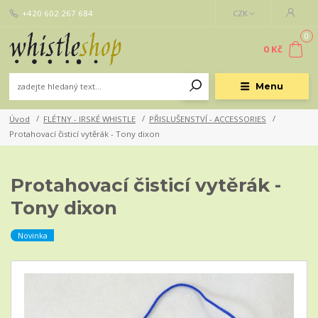
+420 602 267 684
CZK
0
0 Kč
Menu
Úvod
FLÉTNY - IRSKÉ WHISTLE
PŘISLUŠENSTVÍ - ACCESSORIES
Protahovací čisticí vytěrák - Tony dixon
Protahovací čisticí vytěrák -
Tony dixon
Novinka