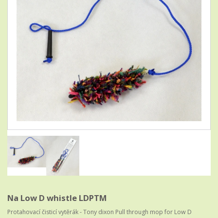
Na Low D whistle LDPTM
Protahovací čisticí vytěrák - Tony dixon Pull through mop for Low D