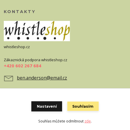
KONTAKTY
whistleshop.cz
Zákaznická podpora whistleshop.cz
+420 602 267 684
ben.anderson@email.cz
Nastavení
Souhlasím
Souhlas můžete odmítnout
zde
.
Vytvořeno na
Eshop-rychle.cz