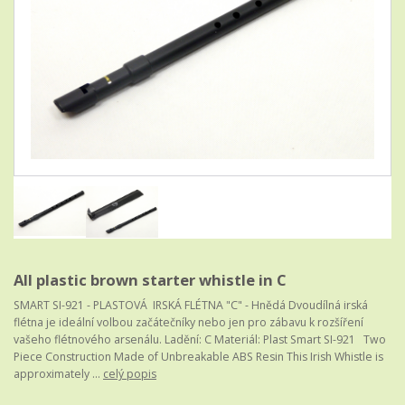
All plastic brown starter whistle in C
SMART SI-921 - PLASTOVÁ IRSKÁ FLÉTNA "C" - Hnědá Dvoudílná irská
flétna je ideální volbou začátečníky nebo jen pro zábavu k rozšíření
vašeho flétnového arsenálu. Ladění: C Materiál: Plast Smart SI-921 Two
Piece Construction Made of Unbreakable ABS Resin This Irish Whistle is
approximately ...
celý popis