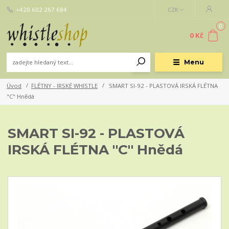
+420 602 267 684
CZK
0
0 Kč
Menu
Úvod
FLÉTNY - IRSKÉ WHISTLE
SMART SI-92 - PLASTOVÁ IRSKÁ FLÉTNA
"C" Hnědá
SMART SI-92 - PLASTOVÁ
IRSKÁ FLÉTNA "C" Hnědá