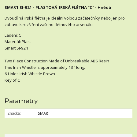
SMART SI-921 - PLASTOVÁ IRSKÁ FLÉTNA "C" - Hnědá
Dvoudílná irská flétna je ideální volbou začátečníky nebo jen pro
zábavu k rozšíření vašeho flétnového arsenálu.
Ladění: C
Materiál: Plast
Smart SI-921
T
wo Piece Construction
Made of Unbreakable ABS Resin
This Irish Whistle is approximately 13" long.
6 Holes Irish Whistle Brown
Key of C
Parametry
Značka
SMART