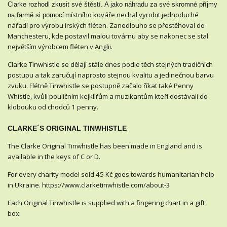
Clarke rozhodl zkusit své štěstí. A jako náhradu za své skromné příjmy
í místního kováře nechal vyrobit jednoduché
na farmě si pomoc
nářadí pro výrobu Irských fléten. Zanedlouho se přestěhoval do
Manchesteru, kde postavil malou továrnu aby se nakonec se stal
největším výrobcem fléten v Anglii.
Clarke Tinwhistle se dělají stále dnes podle těch stejných tradičních
postupu a tak zaručují naprosto stejnou kvalitu a jedinečnou barvu
zvuku. Flétně Tinwhistle se postupně začalo říkat také Penny
Whistle, kvůli pouličním kejklířům a muzikantům kteří dostávali do
klobouku od chodců 1 penny.
CLARKE´S ORIGINAL TINWHISTLE
The Clarke Original Tinwhistle has been made in England and is
available in the keys of C or D.
For every charity model sold 45 Kč goes towards humanitarian help
in Ukraine. https://www.clarketinwhistle.com/about-3
Each Original Tinwhistle is supplied with a fingering chart in a gift
box.