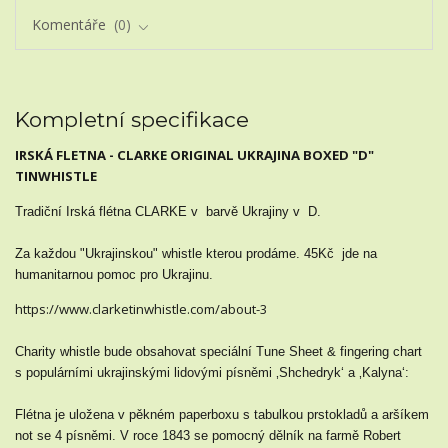
Komentáře
0
Kompletní specifikace
IRSKÁ FLETNA - CLARKE ORIGINAL UKRAJINA BOXED "D"
TINWHISTLE
Tradiční Irská flétna CLARKE v barvě Ukrajiny v D.
Za každou "Ukrajinskou" whistle kterou prodáme. 45Kč jde na
humanitarnou pomoc pro Ukrajinu.
https://www.clarketinwhistle.com/about-3
Charity whistle bude obsahovat speciální Tune Sheet & fingering chart
s populárními ukrajinskými lidovými písněmi ‚Shchedryk‘ a ‚Kalyna‘:
Flétna je uložena v pěkném paperboxu s tabulkou prstokladů a aršíkem
not se 4 písněmi. V roce 1843 se pomocný dělník na farmě Robert