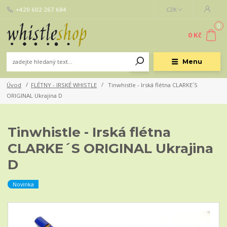
+420 602 267 684
CZK
0
0 Kč
Menu
Úvod
FLÉTNY - IRSKÉ WHISTLE
Tinwhistle - Irská flétna CLARKE´S
ORIGINAL Ukrajina D
Tinwhistle - Irská flétna
CLARKE´S ORIGINAL Ukrajina
D
Novinka