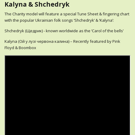
Kalyna & Shchedryk
The Charity model will feature a special Tune Sheet & fingering chart
with the popular Ukrainian folk songs ‘Shchedryk’ & ‘Kalyna’:
Shchedryk (Щедрик) - known worldwide as the ‘Carol of the bells’
Kalyna (Ой у лузі червона калина) – Recently featured by Pink
Floyd & Boombox