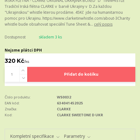
IRSKÁ FLETNA - CLARKE ORIGINAL UKRAJINA BOXED "D" TINWHISTLE
Tradiční Irská flétna CLARKE v barvě Ukrajiny v D.Za každou
"Ukrajinskou" whistle kterou prodáme. 45Kč jde na humanitarnou
pomoc pro Ukrajinu. https://www.clarketinwhistle.com/about-3Charity
whistle bude obsahovat speciální Tune Sheet &...
celý popis
Dostupnost
skladem 3 ks
Nejsme plátci DPH
320 Kč
/
ks
Přidat do košíku
Číslo produktu:
WS0032
EAN kód:
634041452025
Značka:
CLARKE
Kod:
CLARKE SWEETONE D UKR
Kompletní specifikace
Parametry