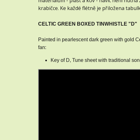
materiálům - plast a kov - navíc není nutná
krabičce. Ke každé flétně je přiložena tabu
CELTIC GREEN BOXED TINWHISTLE "D"
Painted in pearlescent dark green with gold Cel
fan:
Key of D,
Tune sheet with traditional so