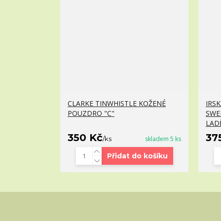
CLARKE TINWHISTLE KOŽENÉ
IRS
POUZDRO "C"
SWE
LAD
350 Kč
37
/
ks
skladem 5 ks
Přidat do košíku