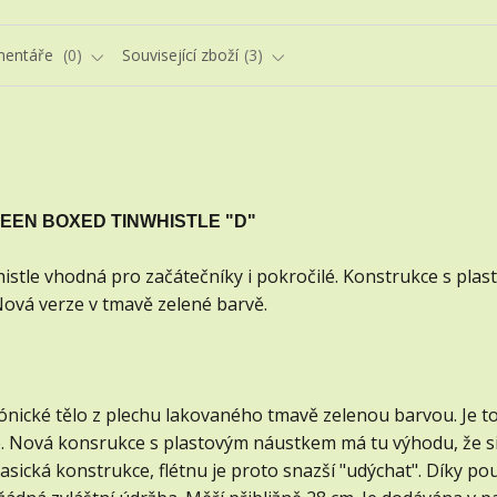
entáře
0
Související zboží
3
REEN BOXED TINWHISTLE "D"
histle vhodná pro začátečníky i pokročilé. Konstrukce s pla
ová verze v tmavě zelené barvě.
ónické tělo z plechu lakovaného tmavě zelenou barvou. Je to
e. Nová konsrukce s plastovým náustkem má tu výhodu, že s
sická konstrukce, flétnu je proto snazší "udýchat". Díky po