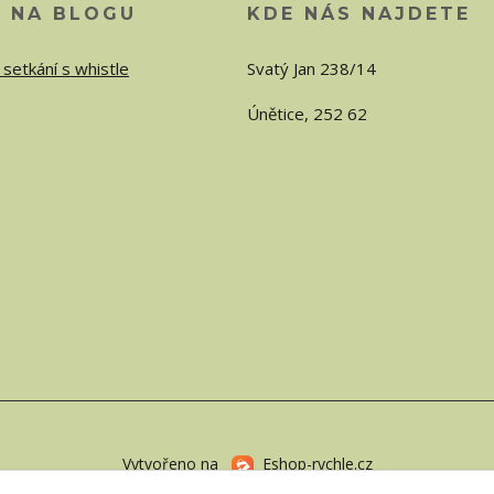
O NA BLOGU
KDE NÁS NAJDETE
 setkání s whistle
Svatý Jan 238/14
Únětice, 252 62
Vytvořeno na
Eshop-rychle.cz