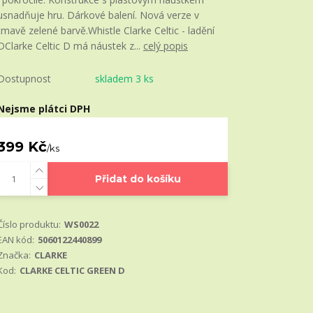
usnadňuje hru. Dárkové balení. Nová verze v
tmavě zelené barvě.Whistle Clarke Celtic - ladění
DClarke Celtic D má náustek z...
celý popis
Dostupnost
skladem 3 ks
Nejsme plátci DPH
399 Kč
/
ks
Přidat do košíku
Číslo produktu:
WS0022
EAN kód:
5060122440899
Značka:
CLARKE
Kod:
CLARKE CELTIC GREEN D