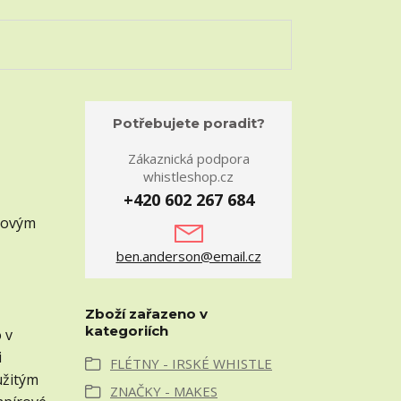
Potřebujete poradit?
Zákaznická podpora
whistleshop.cz
+420 602 267 684
stovým
ben.anderson@email.cz
Zboží zařazeno v
kategoriích
 v
i
FLÉTNY - IRSKÉ WHISTLE
užitým
ZNAČKY - MAKES