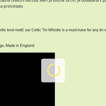
 žádná zvláštní údržba. Měří přibližně 28 cm. Je dodávána v p
lka prstokladu
tic knot motif, our Celtic Tin Whistle is a must-have for any tin 
ngs,
Made in England