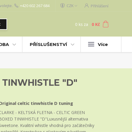
volejte.
+420 602 267 684
CZK
Přihlášení
0
ks
za
0 Kč
t
UDBA
PŘÍSLUŠENSTVÍ
Více
 TINWHISTLE "D"
Original celtic tinwhistle D tuning
CLARKE - KELTSKÁ FLETNA - CELTIC GREEN
BOXED TINWHISTLE "D"Luxusnější alternativa
Sweetone. Kvalitní whistle vhodná pro začátečníky
i pokročilé. Konstrukce s plastovým náustkem