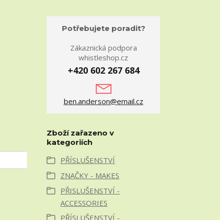
Potřebujete poradit?
Zákaznická podpora
whistleshop.cz
+420 602 267 684
ben.anderson@email.cz
Zboží zařazeno v
kategoriích
PŘÍSLUŠENSTVÍ
ZNAČKY - MAKES
PŘISLUŠENSTVÍ -
ACCESSORIES
PŘÍSLUŠENSTVÍ -