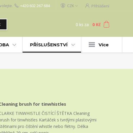
volejte.
+420 602 267 684
CZK
Přihlášení
0
ks
za
0 Kč
t
UDBA
PŘÍSLUŠENSTVÍ
Více
Cleaning brush for tinwhistles
CLARKE TINWHISTLE ČISTÍCÍ ŠTĚTKA Cleaning
brush for tinwhistles Kartáček s tvrdými plastovými
štětinami pro čištění whistle nebo flétny. Délka
přibližně 29 cm.
celý popis