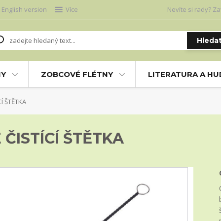
English version
Více
Nevíte si rady? Za
Hleda
NY
ZOBCOVÉ FLÉTNY
LITERATURA A H
Í ŠTĚTKA
ČISTÍCÍ ŠTĚTKA