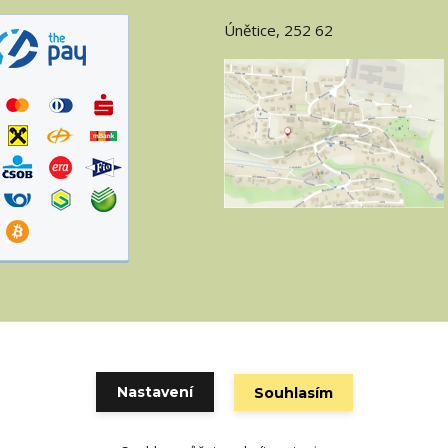
Únětice, 252 62
Nastavení
Souhlasím
Vytvořeno na
Eshop-rychle.cz