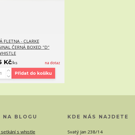
Á FLETNA - CLARKE
GINAL ČERNÁ BOXED "D"
WHISTLE
5 Kč
/
ks
na dotaz
Přidat do košíku
O NA BLOGU
KDE NÁS NAJDETE
 setkání s whistle
Svatý Jan 238/14