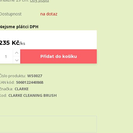
Dostupnost
na dotaz
Nejsme plátci DPH
235 Kč
/
ks
Přidat do košíku
Číslo produktu:
WS0027
EAN kód:
5060122440868
Značka:
CLARKE
Kod:
CLARKE CLEANING BRUSH