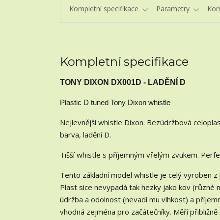
Kompletní specifikace
Parametry
Kom
Kompletní specifikace
TONY DIXON DX001D - LADĚNÍ D
Plastic D tuned Tony Dixon whistle
Nejlevnější whistle Dixon. Bezúdržbová celopla
barva, ladění D.
Tišší whistle s příjemným vřelým zvukem. Perfek
Tento základní model whistle je celý vyroben z p
Plast sice nevypadá tak hezky jako kov (různé 
údržba a odolnost (nevadí mu vlhkost) a příjemné
vhodná zejména pro začátečníky. Měří přibližn