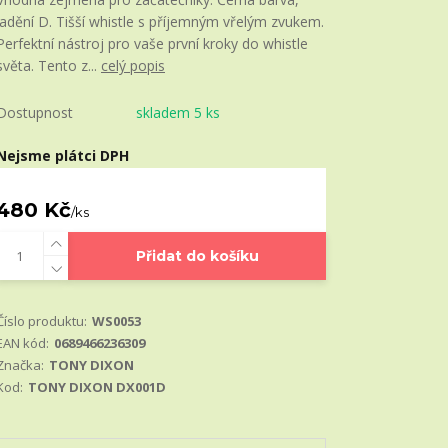
ladění D. Tišší whistle s příjemným vřelým zvukem.
Perfektní nástroj pro vaše první kroky do whistle
světa. Tento z...
celý popis
Dostupnost
skladem 5 ks
Nejsme plátci DPH
480 Kč
/
ks
Přidat do košíku
Číslo produktu:
WS0053
EAN kód:
0689466236309
Značka:
TONY DIXON
Kod:
TONY DIXON DX001D