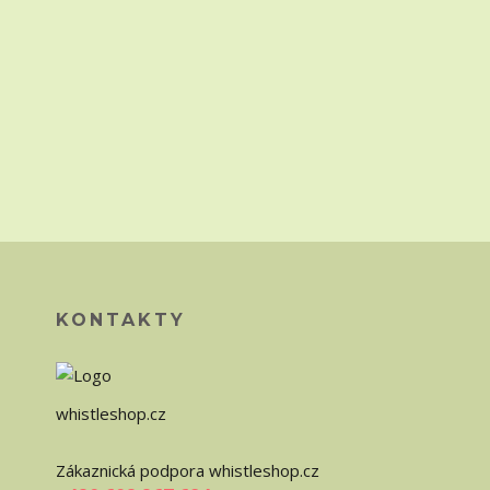
KONTAKTY
whistleshop.cz
Zákaznická podpora whistleshop.cz