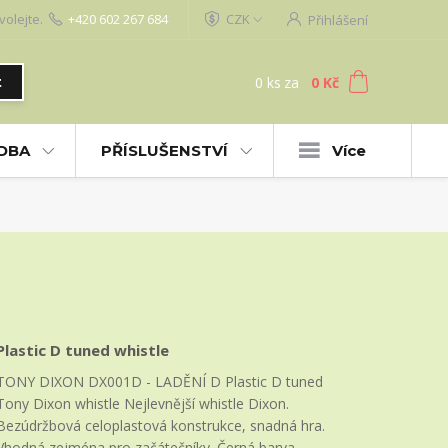
volejte.
+420 602 267 684
CZK
Přihlášení
0
ks
za
0 Kč
t
UDBA
PŘÍSLUŠENSTVÍ
Více
Plastic D tuned whistle
TONY DIXON DX001D - LADĚNÍ D Plastic D tuned
Tony Dixon whistle Nejlevnější whistle Dixon.
Bezúdržbová celoplastová konstrukce, snadná hra.
Vhodná zejména pro začátečníky. Černá barva,