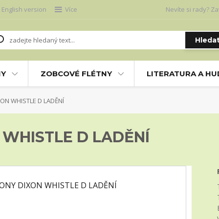
English version
Více
Nevíte si rady? Za
Hleda
NY
ZOBCOVÉ FLÉTNY
LITERATURA A H
ON WHISTLE D LADĚNÍ
 WHISTLE D LADĚNÍ