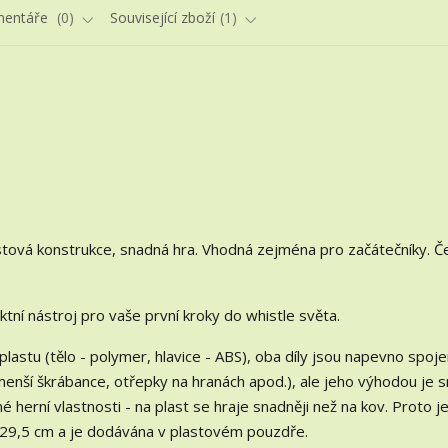
entáře
0
Související zboží
1
stová konstrukce, snadná hra. Vhodná zejména pro začátečníky. Č
tní nástroj pro vaše první kroky do whistle světa.
lastu (tělo - polymer, hlavice - ABS), oba díly jsou napevno spoje
menší škrábance, otřepky na hranách apod.), ale jeho výhodou je 
 herní vlastnosti - na plast se hraje snadněji než na kov. Proto j
ě 29,5 cm a je dodávána v plastovém pouzdře.