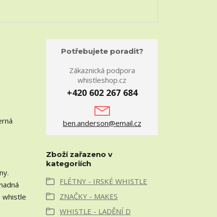
Potřebujete poradit?
Zákaznická podpora
whistleshop.cz
+420 602 267 684
erná
ben.anderson@email.cz
Zboží zařazeno v
kategoriích
ny.
FLÉTNY - IRSKÉ WHISTLE
snadná
ZNAČKY - MAKES
e whistle
WHISTLE - LADĚNÍ D