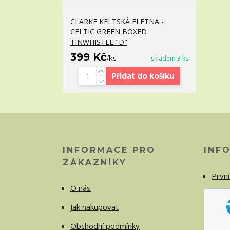
CLARKE KELTSKÁ FLETNA -
CELTIC GREEN BOXED
TINWHISTLE "D"
399 Kč
/
ks
skladem 3 ks
Přidat do košíku
INFORMACE PRO
INF
ZÁKAZNÍKY
První
O nás
Jak nakupovat
Obchodní podmínky