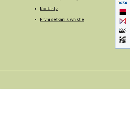
Kontakty
První setkání s whistle