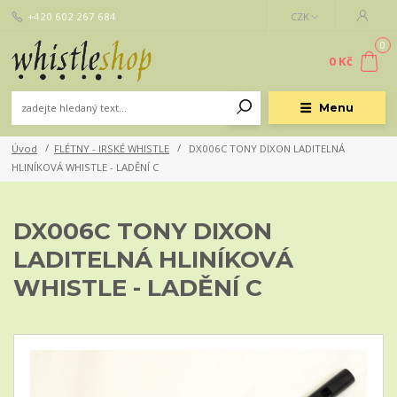
+420 602 267 684
CZK
0
0 Kč
Menu
Úvod
FLÉTNY - IRSKÉ WHISTLE
DX006C TONY DIXON LADITELNÁ
HLINÍKOVÁ WHISTLE - LADĚNÍ C
DX006C TONY DIXON
LADITELNÁ HLINÍKOVÁ
WHISTLE - LADĚNÍ C