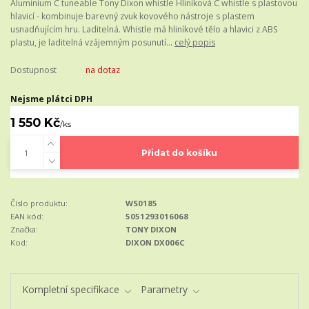
Aluminium C tuneable Tony Dixon whistle Hliníková C whistle s plastovou
hlavicí - kombinuje barevný zvuk kovového nástroje s plastem
usnadňujícím hru. Laditelná. Whistle má hliníkové tělo a hlavici z ABS
plastu, je laditelná vzájemným posunutí...
celý popis
Dostupnost
na dotaz
Nejsme plátci DPH
1 550 Kč
/
ks
Přidat do košíku
Číslo produktu:
WS0185
EAN kód:
5051293016068
Značka:
TONY DIXON
Kod:
DIXON DX006C
Kompletní specifikace
Parametry