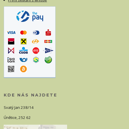
První setkání s whistle
KDE NÁS NAJDETE
Svatý Jan 238/14
Únětice, 252 62