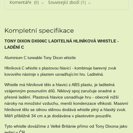
Komentáře
0
Související zboží
1
Kompletní specifikace
TONY DIXON DX006C LADITELNÁ HLINÍKOVÁ WHISTLE -
LADĚNÍ C
Aluminium C tuneable Tony Dixon whistle
Hliníková C whistle s plastovou hlavicí - kombinuje barevný zvuk
kovového nástroje s plastem usnadňujícím hru. Laditelná.
Whistle má hliníkové tělo a hlavici z ABS plastu, je laditelná
vzájemným posunutím dílů. Niklový spoj zaručuje snadné a
přesné ladění. Plastová hlavice usnadňuje hru - obecně nižší
nároky na množství vzduchu, menší kondenzace vlhkosti. Masivní
hliníkové tělo se silnou stěnou dodává whistle plný a hlasitý zvuk.
Měří přibližně 34 cm a je dodávána v plastovém pouzdře.
Tyto whistle dovážíme z Velké Británie přímo od Tony Dixona jako
jediní v ČR