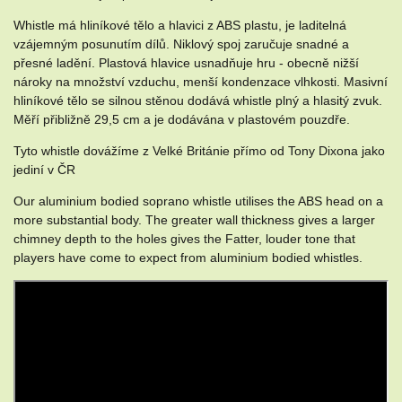
Whistle má hliníkové tělo a hlavici z ABS plastu, je laditelná
vzájemným posunutím dílů. Niklový spoj zaručuje snadné a
přesné ladění. Plastová hlavice usnadňuje hru - obecně nižší
nároky na množství vzduchu, menší kondenzace vlhkosti. Masivní
hliníkové tělo se silnou stěnou dodává whistle plný a hlasitý zvuk.
Měří přibližně 29,5 cm a je dodávána v plastovém pouzdře.
Tyto whistle dovážíme z Velké Británie přímo od Tony Dixona jako
jediní v ČR
Our aluminium bodied soprano whistle utilises the ABS head on a
more substantial body. The greater wall thickness gives a larger
chimney depth to the holes gives the Fatter, louder tone that
players have come to expect from aluminium bodied whistles.