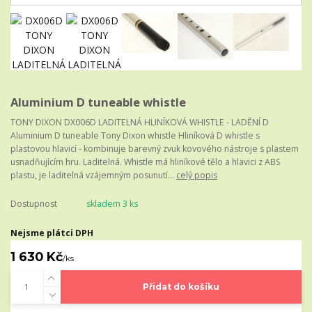
Aluminium D tuneable whistle
TONY DIXON DX006D LADITELNÁ HLINÍKOVÁ WHISTLE - LADĚNÍ D
Aluminium D tuneable Tony Dixon whistle Hliníková D whistle s
plastovou hlavicí - kombinuje barevný zvuk kovového nástroje s plastem
usnadňujícím hru. Laditelná. Whistle má hliníkové tělo a hlavici z ABS
plastu, je laditelná vzájemným posunutí...
celý popis
Dostupnost
skladem 3 ks
Nejsme plátci DPH
1 630 Kč
/
ks
Přidat do košíku