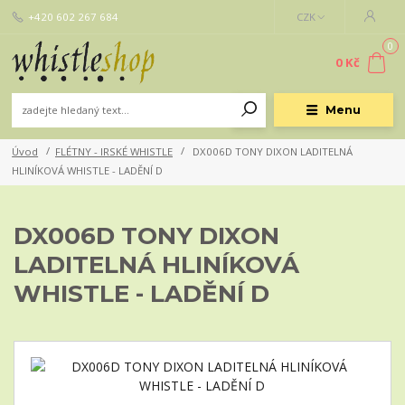
+420 602 267 684
CZK
0
0 Kč
Menu
Úvod
FLÉTNY - IRSKÉ WHISTLE
DX006D TONY DIXON LADITELNÁ
HLINÍKOVÁ WHISTLE - LADĚNÍ D
DX006D TONY DIXON
LADITELNÁ HLINÍKOVÁ
WHISTLE - LADĚNÍ D