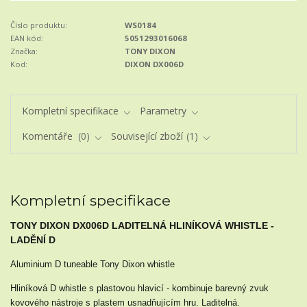
Číslo produktu:
WS0184
EAN kód:
5051293016068
Značka:
TONY DIXON
Kod:
DIXON DX006D
Kompletní specifikace
Parametry
Komentáře
0
Související zboží
1
Kompletní specifikace
TONY DIXON DX006D LADITELNÁ HLINÍKOVÁ WHISTLE -
LADĚNÍ D
Aluminium D tuneable Tony Dixon whistle
Hliníková D whistle s plastovou hlavicí - kombinuje barevný zvuk
kovového nástroje s plastem usnadňujícím hru. Laditelná.