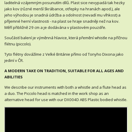
laditelná vzájemným posunutím dílů. Plast sice nevypadá tak hezky
jako kov (různé menší škrábance, otřepky na hranách apod.), ale
jeho výhodou je snadná údržba a odolnost (nevadí mu vlhkost) a
příjemné herní vlastnosti - na plast se hraje snadněji než na kov.
Měří přibližně 29 cm a je dodávána v plastovém pouzdře.
Součástí balení je výměnná hlavice, která přemění whistle na příčnou
flétnu (piccolo).
Tyto flétny dovážíme z Velké Británie přímo od Tonyho Dixona jako
jediní v ČR.
A MODERN TAKE ON TRADITION, SUITABLE FOR ALL AGES AND
ABILITIES
We describe our instruments with both a whistle and a flute head as
a duo. The Piccolo head is matched in the work shop as an
alternative head for use with our DX004D ABS Plastic bodied whistle.