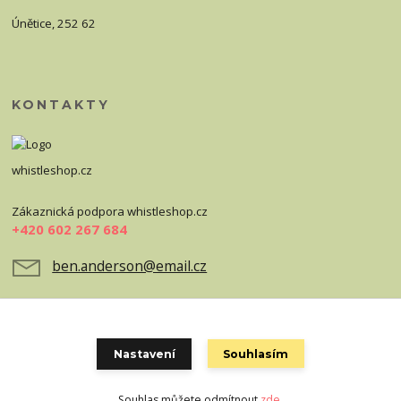
Únětice, 252 62
KONTAKTY
whistleshop.cz
Zákaznická podpora whistleshop.cz
+420 602 267 684
ben.anderson@email.cz
Nastavení
Souhlasím
Souhlas můžete odmítnout
zde
.