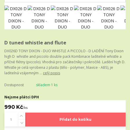
D tuned whistle and flute
DX026D TONY DIXON - DUO WHISTLE A PICCOLO - D LADĚNÍ Tony Dixon
high D whistle and piccolo double pack Kombinace laditelné whistle a
příčné flétny (piccolo). Vhodná pro začátečníky i pokročilé. Ladění high D.
Whistle je celá vyrobena z plastu (tělo - polymer, hlavice - ABS), je
laditelná vzájemným ...
celý popis
Dostupnost
skladem 1 ks
Nejsme plátci DPH
990 Kč
/
ks
Přidat do košíku