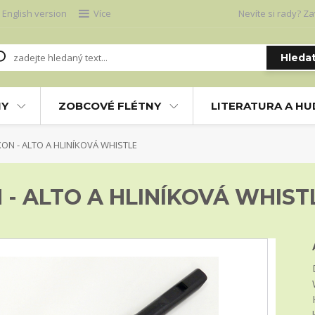
English version
Více
Nevíte si rady? Za
Hleda
NY
ZOBCOVÉ FLÉTNY
LITERATURA A H
ON - ALTO A HLINÍKOVÁ WHISTLE
 - ALTO A HLINÍKOVÁ WHIST