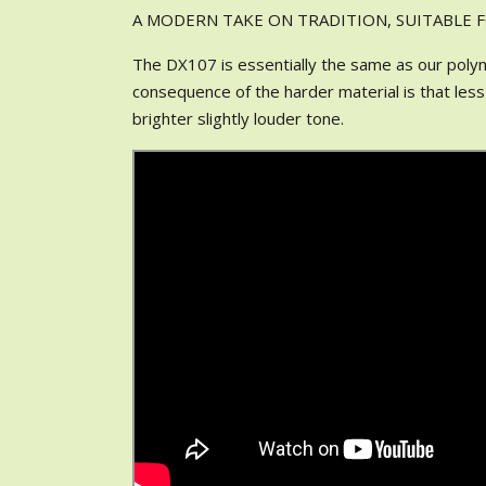
A MODERN TAKE ON TRADITION, SUITABLE FO
The DX107 is essentially the same as our poly
consequence of the harder material is that les
brighter slightly louder tone.