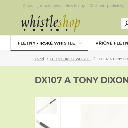
O nás
Jak nakupovat - How to buy
Obchodní podmínky
FLÉTNY - IRSKÉ WHISTLE
PŘÍČNÉ FLÉT
Úvod
FLÉTNY - IRSKÉ WHISTLE
DX107 A TONY DIX
DX107 A TONY DIXON