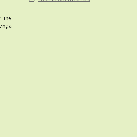
y. The
ving a