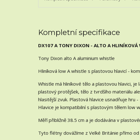
Kompletní specifikace
DX107 A TONY DIXON - ALTO A HLINÍKOVÁ
Tony Dixon alto A aluminium whistle
Hliníková low A whistle s plastovou hlavicí - k
Whistle má hliníkové tělo a plastovou hlavici, je
plastový protějšek, tělo z tvrdšího materiálu al
hlasitější zvuk. Plastová hlavice usnadňuje hru
Hlavice je kompatibilní s plastovým tělem low w
Měří přibližně 38.5 cm a je dodávána v plastov
Tyto flétny dovážíme z Velké Británie přímo od 