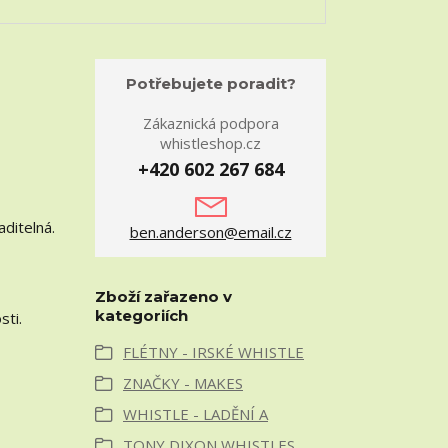
Potřebujete poradit?
Zákaznická podpora
whistleshop.cz
+420 602 267 684
aditelná.
ben.anderson@email.cz
Zboží zařazeno v
kategoriích
sti.
FLÉTNY - IRSKÉ WHISTLE
ZNAČKY - MAKES
WHISTLE - LADĚNÍ A
TONY DIXON WHISTLES