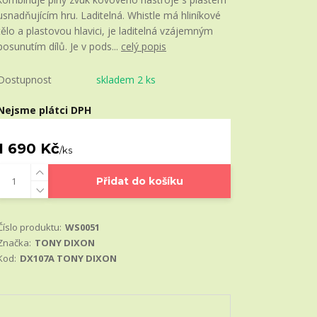
usnadňujícím hru. Laditelná. Whistle má hliníkové
tělo a plastovou hlavici, je laditelná vzájemným
posunutím dílů. Je v pods...
celý popis
Dostupnost
skladem 2 ks
Nejsme plátci DPH
1 690 Kč
/
ks
Přidat do košíku
Číslo produktu:
WS0051
Značka:
TONY DIXON
Kod:
DX107A TONY DIXON