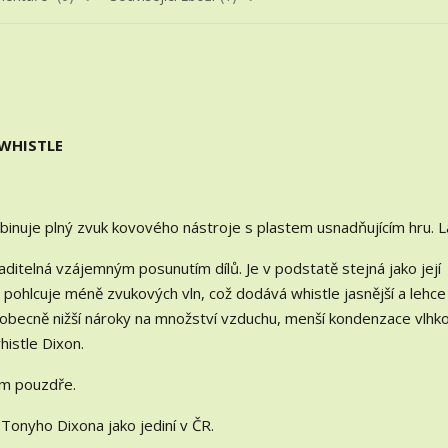
 WHISTLE
ombinuje plný zvuk kovového nástroje s plastem usnadňujícím hru. L
 laditelná vzájemným posunutím dílů. Je v podstatě stejná jako její
e pohlcuje méně zvukových vln, což dodává whistle jasnější a lehce
 - obecně nižší nároky na množství vzduchu, menší kondenzace vlhko
histle Dixon.
ém pouzdře.
Tonyho Dixona jako jediní v ČR.