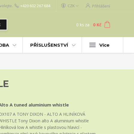
volejte.
+420 602 267 684
CZK
Přihlášení
0
ks
za
0 Kč
t
UDBA
PŘÍSLUŠENSTVÍ
Více
LE
Alto A tuned aluminium whistle
DX107 A TONY DIXON - ALTO A HLINÍKOVÁ
WHISTLE Tony Dixon alto A aluminium whistle
Hliníková low A whistle s plastovou hlavicí -
kombinuje plný zvuk kovového nástroje s plastem