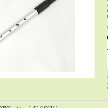
entáře
0
Související zboží
1