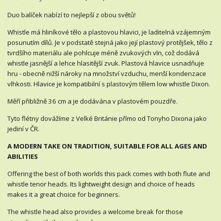
Duo balíček nabízí to nejlepší z obou světů!
Whistle má hliníkové tělo a plastovou hlavici, je laditelná vzájemným
posunutím dílů. Je v podstatě stejná jako její plastový protějšek, tělo z
tvrdšího materiálu ale pohlcuje méně zvukových vln, což dodává
whistle jasnější a lehce hlasitější zvuk. Plastová hlavice usnadňuje
hru - obecně nižší nároky na množství vzduchu, menší kondenzace
vlhkosti. Hlavice je kompatibilní s plastovým tělem low whistle Dixon.
Měří přibližně 36 cm a je dodávána v plastovém pouzdře.
Tyto flétny dovážíme z Velké Británie přímo od Tonyho Dixona jako
jediní v ČR.
A MODERN TAKE ON TRADITION, SUITABLE FOR ALL AGES AND
ABILITIES
Offering the best of both worlds this pack comes with both flute and
whistle tenor heads. Its lightweight design and choice of heads
makes it a great choice for beginners.
The whistle head also provides a welcome break for those