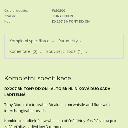
Číslo produktu:
WS0200
Značka:
TONY DIXON
Kod:
DX207 Bb TONY DIXON
Kompletní specifikace
Parametry
Komentáře
0
Související zboží
1
Kompletní specifikace
DX207 Bb TONY DIXON - ALTO Bb HLINÍKOVÁ DUO SADA -
LADITELNÁ
Tony Dixon alto tuneable Bb aluminium whistle and flute with
interchangleable heads.
Kombinace laditelné low whistle a příčné flétny. Skvělá volba pro
začátečníky. Ladění low D (tenor).