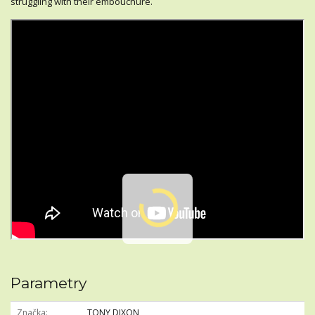
struggling with their embouchure.
Parametry
Značka
TONY DIXON