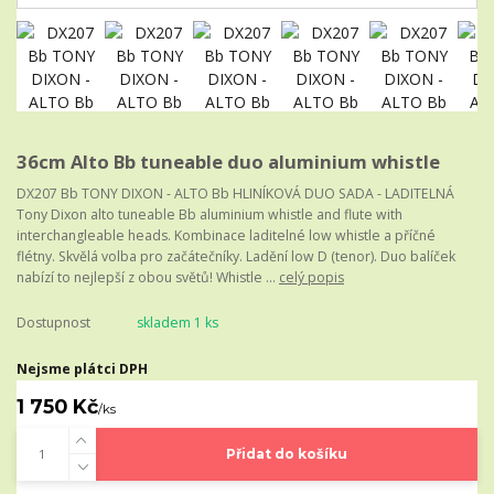
36cm Alto Bb tuneable duo aluminium whistle
DX207 Bb TONY DIXON - ALTO Bb HLINÍKOVÁ DUO SADA - LADITELNÁ
Tony Dixon alto tuneable Bb aluminium whistle and flute with
interchangleable heads. Kombinace laditelné low whistle a příčné
flétny. Skvělá volba pro začátečníky. Ladění low D (tenor). Duo balíček
nabízí to nejlepší z obou světů! Whistle ...
celý popis
Dostupnost
skladem 1 ks
Nejsme plátci DPH
1 750 Kč
/
ks
Přidat do košíku