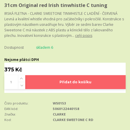
31cm Original red Irish tinwhistle C tuning
IRSKÁ FLETNA - CLARKE SWEETONE TINWHISTLE C LADĚNÍ - ČERVENÁ
Levná a kvalitní whistle vhodná pro začátečníky i pokročilé. Konstrukce s
plastovým náustkem usnadňuje hru. Výběr ze sedmi barev Clarke
Sweetone C má náustek z ABS plastu a kónické tělo z lakovaného
plechu. Inovativní konsrukce s plastovým...
celý popis
Dostupnost
skladem 6
Nejsme plátci DPH
375 Kč
Přidat do košíku
Číslo produktu:
WS0153
EAN kód:
5060122440158
Značka:
CLARKE
Kod:
CLARKE SWEETONE C RD