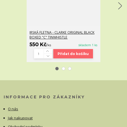
IRSKÁ FLETNA - CLARKE ORIGINAL BLACK
IRSKÁ FLETNA 
BOXED "C" TINWHISTLE
STŘÍBRNÁ BOX
550 Kč
550 Kč
/
ks
skladem 1 ks
Přidat do košíku
INFORMACE PRO ZÁKAZNÍKY
O nás
Jak nakupovat
Obchodní podmínky