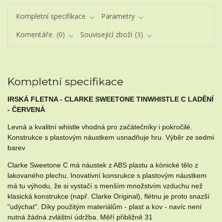
Kompletní specifikace
Parametry
Komentáře
0
Související zboží
3
Kompletní specifikace
IRSKÁ FLETNA - CLARKE SWEETONE TINWHISTLE C LADĚNÍ
- ČERVENÁ
Levná a kvalitní whistle vhodná pro začátečníky i pokročilé.
Konstrukce s plastovým náustkem usnadňuje hru. Výběr ze sedmi
barev
Clarke Sweetone C má náustek z ABS plastu a kónické tělo z
lakovaného plechu. Inovativní konsrukce s plastovým náustkem
má tu výhodu, že si vystačí s menším množstvím vzduchu než
klasická konstrukce (např. Clarke Original), flétnu je proto snazší
"udýchat". Díky použitým materiálům - plast a kov - navíc není
nutná žádná zvláštní údržba. Měří přibližně 31