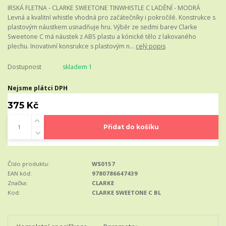
IRSKÁ FLETNA - CLARKE SWEETONE TINWHISTLE C LADĚNÍ - MODRÁ
Levná a kvalitní whistle vhodná pro začátečníky i pokročilé. Konstrukce s
plastovým náustkem usnadňuje hru. Výběr ze sedmi barev Clarke
Sweetone C má náustek z ABS plastu a kónické tělo z lakovaného
plechu. Inovativní konsrukce s plastovým n...
celý popis
Dostupnost
skladem 1
Nejsme plátci DPH
375 Kč
Přidat do košíku
Číslo produktu:
WS0157
EAN kód:
9780786647439
Značka:
CLARKE
Kod:
CLARKE SWEETONE C BL