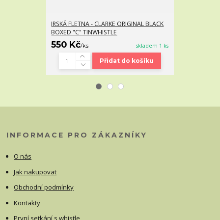
IRSKÁ FLETNA - CLARKE ORIGINAL BLACK
IRSKÁ FLETNA 
BOXED "C" TINWHISTLE
STŘÍBRNÁ BOX
550 Kč
550 Kč
/
ks
skladem 1 ks
Přidat do košíku
INFORMACE PRO ZÁKAZNÍKY
O nás
Jak nakupovat
Obchodní podmínky
Kontakty
První setkání s whistle