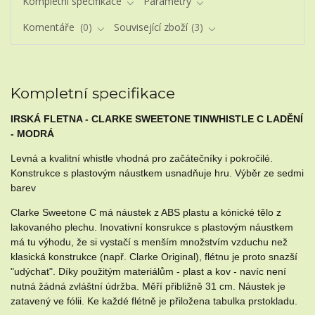
Kompletní specifikace
Parametry
Komentáře
0
Související zboží
3
Kompletní specifikace
IRSKÁ FLETNA - CLARKE SWEETONE TINWHISTLE C LADĚNÍ
- MODRÁ
Levná a kvalitní whistle vhodná pro začátečníky i pokročilé.
Konstrukce s plastovým náustkem usnadňuje hru. Výběr ze sedmi
barev
Clarke Sweetone C má náustek z ABS plastu a kónické tělo z
lakovaného plechu. Inovativní konsrukce s plastovým náustkem
má tu výhodu, že si vystačí s menším množstvím vzduchu než
klasická konstrukce (např. Clarke Original), flétnu je proto snazší
"udýchat". Díky použitým materiálům - plast a kov - navíc není
nutná žádná zvláštní údržba. Měří přibližně 31 cm. Náustek je
zatavený ve fólii. Ke každé flétně je přiložena tabulka prstokladu.