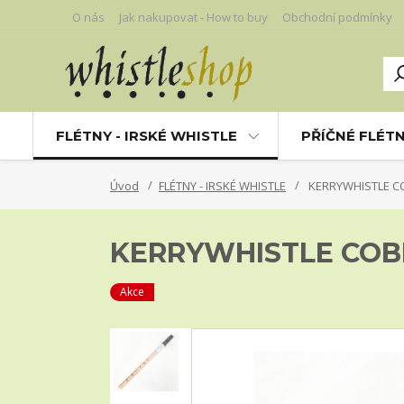
O nás
Jak nakupovat - How to buy
Obchodní podmínky
FLÉTNY - IRSKÉ WHISTLE
PŘÍČNÉ FLÉT
Úvod
FLÉTNY - IRSKÉ WHISTLE
KERRYWHISTLE CO
KERRYWHISTLE COBR
Akce