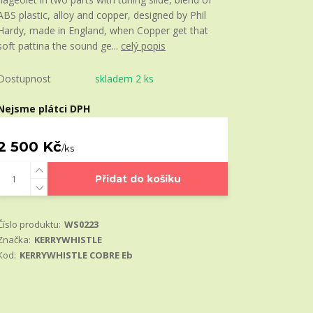
ABS plastic, alloy and copper, designed by Phil
Hardy, made in England, when Copper get that
soft pattina the sound ge...
celý popis
Dostupnost
skladem 2 ks
Nejsme plátci DPH
2 500 Kč
/
ks
Přidat do košíku
Číslo produktu:
WS0223
Značka:
KERRYWHISTLE
Kod:
KERRYWHISTLE COBRE Eb