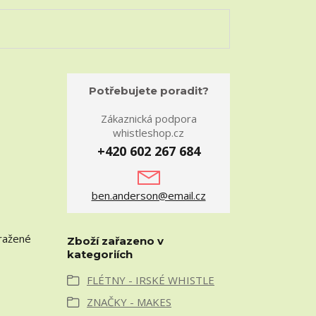
Potřebujete poradit?
Zákaznická podpora
whistleshop.cz
+420 602 267 684
,
ben.anderson@email.cz
yražené
Zboží zařazeno v
kategoriích
FLÉTNY - IRSKÉ WHISTLE
ZNAČKY - MAKES