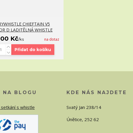
RYWHISTLE CHIEFTAIN V5
OR D LADITĚLNÁ WHISTLE
800 Kč
/
ks
na dotaz
Přidat do košíku
O NA BLOGU
KDE NÁS NAJDETE
 setkání s whistle
Svatý Jan 238/14
Únětice, 252 62