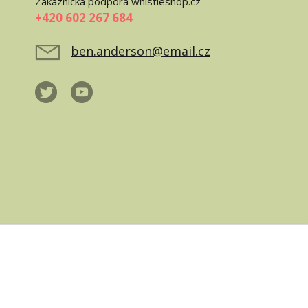
Zákaznická podpora whistleshop.cz
+420 602 267 684
ben.anderson@email.cz