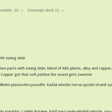
entáře
0
Související zboží
2
th tuning slide
wo parts with tuning slide, blend of ABS plastic, alloy and copper
 Copper get that soft pattina the sound gets sweeter
udílném plastovém pouzdře. Každá whistle má na spodní straně v
a Hardyho z Velké Británie. Patří mezi nejkvalitnější whistle, jsou