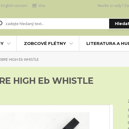
English version
Více
Nevíte si rady? Za
Hleda
NY
ZOBCOVÉ FLÉTNY
LITERATURA A H
BRE HIGH Eb WHISTLE
E HIGH Eb WHISTLE