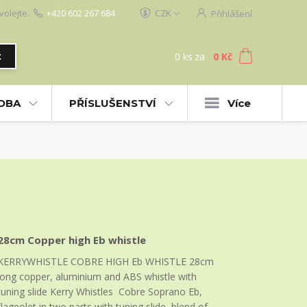
volejte.
+420 602 267 684
CZK
Přihlášení
0
ks
za
0 Kč
t
UDBA
PŘÍSLUŠENSTVÍ
Více
28cm Copper high Eb whistle
KERRYWHISTLE COBRE HIGH Eb WHISTLE 28cm
long copper, aluminium and ABS whistle with
tuning slide Kerry Whistles Cobre Soprano Eb,
flageolet in two parts with tuning slide, blend of