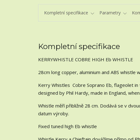
Kompletní specifikace
Parametry
Kom
Kompletní specifikace
KERRYWHISTLE COBRE HIGH Eb WHISTLE
28cm long copper, aluminium and ABS whistle wi
Kerry Whistles Cobre Soprano Eb, flageolet in t
designed by Phil Hardy, made in England, when
Whistle měří přibližně 28 cm. Dodává se v dvo
datum výroby.
Fixed tuned high Eb whistle
Whistle Kerry a Chieftain dovážíme přímo od Phil