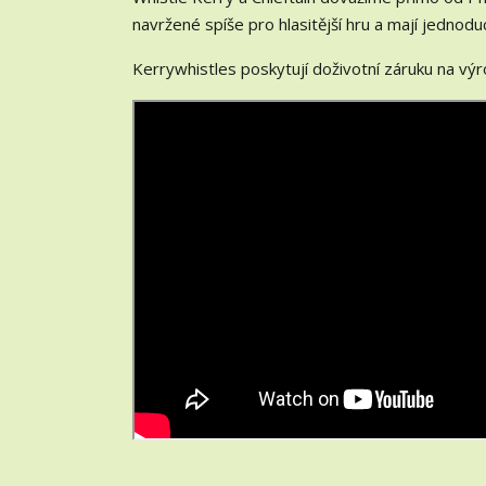
navržené spíše pro hlasitější hru a mají jednoduch
Kerrywhistles poskytují doživotní záruku na výr