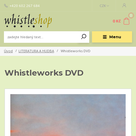
+420 602 267 684
CZK
0
0 Kč
Menu
Úvod
LITERATURA A HUDBA
Whistleworks DVD
Whistleworks DVD