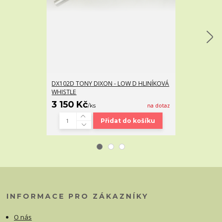
DX102D TONY DIXON - LOW D HLINÍKOVÁ
TONY DIXON 
WHISTLE
3 150 Kč
1 140 Kč
/
ks
na dotaz
/
k
Přidat do košíku
INFORMACE PRO ZÁKAZNÍKY
O nás