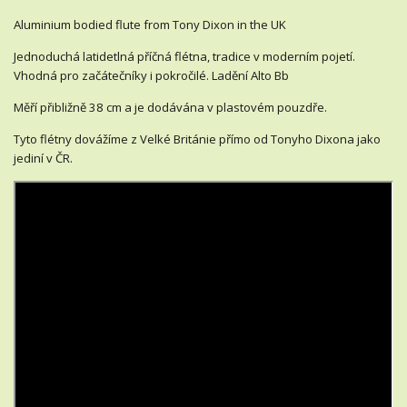
Aluminium bodied flute from Tony Dixon in the UK
Jednoduchá latidetlná příčná flétna, tradice v moderním pojetí.
Vhodná pro začátečníky i pokročilé. Ladění Alto Bb
Měří přibližně 38 cm a je dodávána v plastovém pouzdře.
Tyto flétny dovážíme z Velké Británie přímo od Tonyho Dixona jako
jediní v ČR.