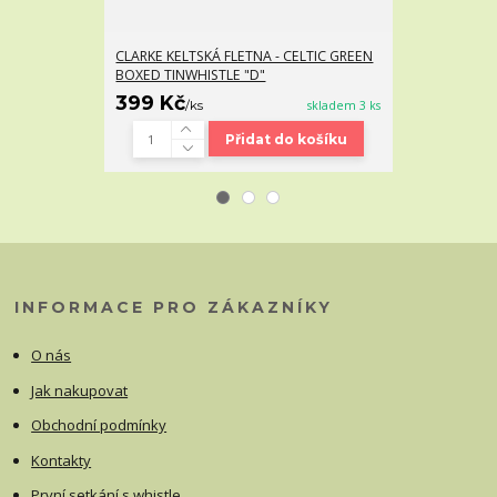
CLARKE KELTSKÁ FLETNA - CELTIC GREEN
KERRYWHISTL
BOXED TINWHISTLE "D"
F
399 Kč
3 400 Kč
/
ks
skladem 3 ks
Přidat do košíku
INFORMACE PRO ZÁKAZNÍKY
O nás
Jak nakupovat
Obchodní podmínky
Kontakty
První setkání s whistle