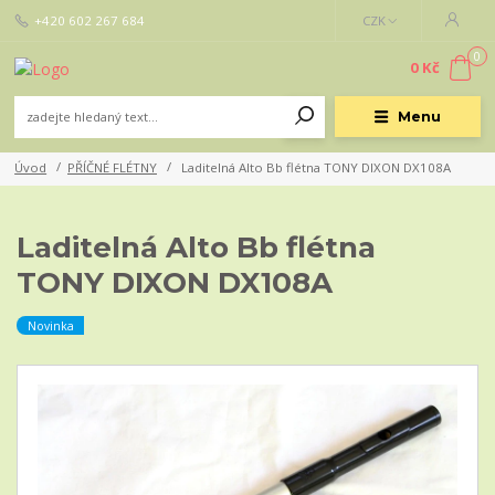
+420 602 267 684
CZK
0
0 Kč
Menu
Úvod
PŘÍČNÉ FLÉTNY
Laditelná Alto Bb flétna TONY DIXON DX108A
Laditelná Alto Bb flétna
TONY DIXON DX108A
Novinka