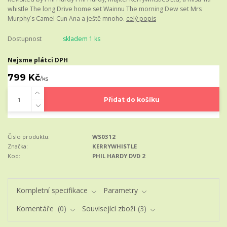
whistle The long Drive home set Wainnu The morning Dew set Mrs
Murphy´s Camel Cun Ana a ještě mnoho.
celý popis
Dostupnost
skladem 1 ks
Nejsme plátci DPH
799 Kč
/
ks
Přidat do košíku
Číslo produktu:
WS0312
Značka:
KERRYWHISTLE
Kod:
PHIL HARDY DVD 2
Kompletní specifikace
Parametry
Komentáře
0
Související zboží
3