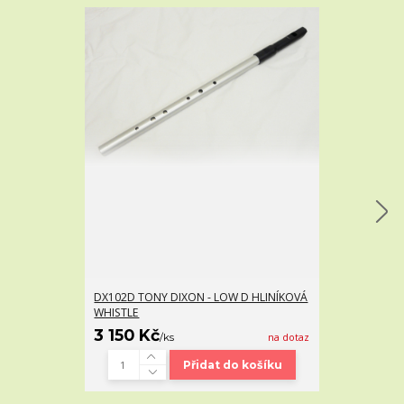
DX102D TONY DIXON - LOW D HLINÍKOVÁ
TONY DIXON 
WHISTLE
3 150 Kč
1 140 Kč
/
ks
na dotaz
/
k
Přidat do košíku