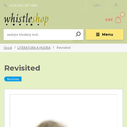
+420 602 267 684
CZK
0
0 Kč
Menu
Úvod
LITERATURA A HUDBA
Revisited
Revisited
Novinka