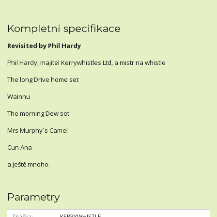
Kompletní specifikace
Revisited by Phil Hardy
Phil Hardy, majitel Kerrywhistles Ltd, a mistr na whistle
The long Drive home set
Wainnu
The morning Dew set
Mrs Murphy´s Camel
Cun Ana
a ještě mnoho.
Parametry
Značka
KERRYWHISTLE