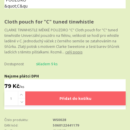
Cloth pouch for "C" tuned tinwhistle
CLARKE TINWHISTLE MĚKKÉ POUZDRO "C" Cloth pouch for "C" tuned
tinwhistle Univerzální pouzdro na flétnu, velikostí se hodí pro whistle
laděné v C. Jednoduchý váček z černého semiše se zatahováním na
šňůrku. Zlatý potisk s motivem Clarke Sweetone a šest barev šňůrek
ladících s těmito píšťalkami. Rozmě...
celý popis
Dostupnost
skladem 9 ks
Nejsme plátci DPH
79 Kč
/
ks
Přidat do košíku
Číslo produktu:
WS0028
EAN kód:
5060122441179