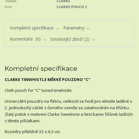
Značka:
CLARKE
Kod:
CLARKE POUCH C
Kompletní specifikace
Parametry
Komentáře
0
Související zboží
2
Kompletní specifikace
CLARKE TINWHISTLE MĚKKÉ POUZDRO "C"
Cloth pouch for "C" tuned tinwhistle
Univerzální pouzdro na flétnu, velikostí se hodí pro whistle laděné v
C. Jednoduchý váček z černého semiše se zatahováním na šňůrku.
Zlatý potisk s motivem Clarke Sweetone a šest barev šňůrek ladících
s těmito píšťalkami.
Rozměry přibližně 32 x 4,5 cm.