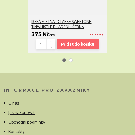
IRSKÁ FLETNA - CLARKE SWEETONE
IRSKÁ FLETNA 
TINWHISTLE D LADĚNÍ - ČERNÁ
BOXED "D" TI
375 Kč
575 Kč
/
ks
na dotaz
/
ks
Přidat do košíku
INFORMACE PRO ZÁKAZNÍKY
O nás
Jak nakupovat
Obchodní podmínky
Kontakty