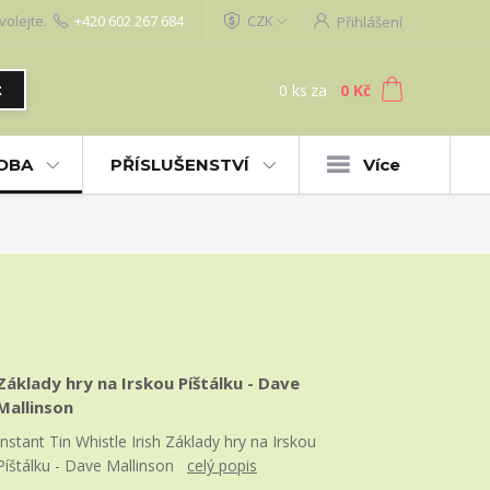
volejte.
+420 602 267 684
CZK
Přihlášení
0
ks
za
0 Kč
t
UDBA
PŘÍSLUŠENSTVÍ
Více
Základy hry na Irskou Píštálku - Dave
Mallinson
Instant Tin Whistle Irish Základy hry na Irskou
Píštálku - Dave Mallinson
celý popis