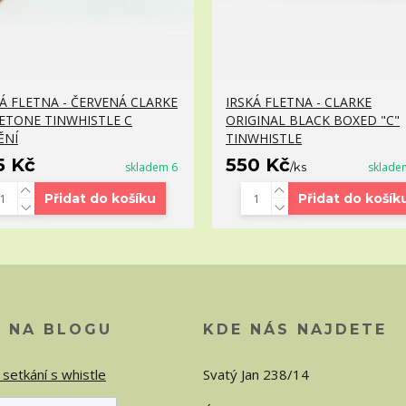
KÁ FLETNA - ČERVENÁ CLARKE
IRSKÁ FLETNA - CLARKE
ETONE TINWHISTLE C
ORIGINAL BLACK BOXED "C"
ĚNÍ
TINWHISTLE
5 Kč
550 Kč
skladem 6
/
ks
sklade
Přidat do košíku
Přidat do košík
O NA BLOGU
KDE NÁS NAJDETE
 setkání s whistle
Svatý Jan 238/14