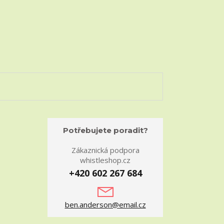
Potřebujete poradit?
Zákaznická podpora
whistleshop.cz
+420 602 267 684
ben.anderson@email.cz