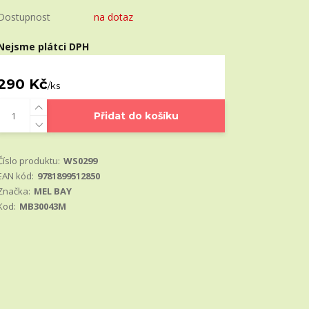
Dostupnost
na dotaz
Nejsme plátci DPH
290 Kč
/
ks
Přidat do košíku
Číslo produktu:
WS0299
EAN kód:
9781899512850
Značka:
MEL BAY
Kod:
MB30043M