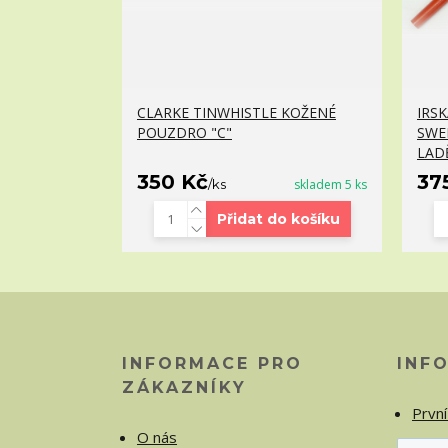
CLARKE TINWHISTLE KOŽENÉ
IRS
POUZDRO "C"
SWE
LAD
350 Kč
37
/
ks
skladem 5 ks
Přidat do košíku
INFORMACE PRO
INF
ZÁKAZNÍKY
První
O nás