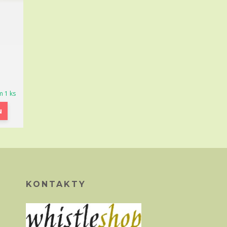
m 1 ks
u
KONTAKTY