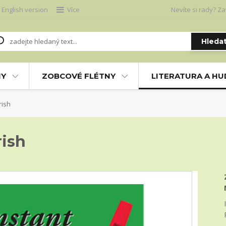
English version
Více
Nevíte si rady? Za
Hleda
NY
ZOBCOVÉ FLÉTNY
LITERATURA A H
rish
rish